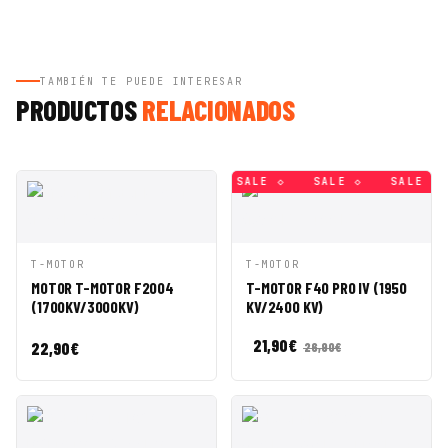
TAMBIÉN TE PUEDE INTERESAR
PRODUCTOS
RELACIONADOS
SALE ◇
SALE ◇
SALE ◇
SALE ◇
SALE ◇
SALE ◇
VISTA
AÑADIR A
VISTA
AÑADIR A
T-MOTOR
T-MOTOR
RÁPIDA
CESTA
RÁPIDA
CESTA
MOTOR T-MOTOR F2004
T-MOTOR F40 PRO IV (1950
(1700KV/3000KV)
KV/2400 KV)
21,90
€
22,90
€
26,90
€