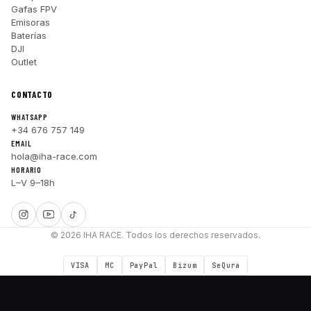
Gafas FPV
Emisoras
Baterías
DJI
Outlet
CONTACTO
WHATSAPP
+34 676 757 149
EMAIL
hola@iha-race.com
HORARIO
L–V 9–18h
© 2026 IHA RACE. Todos los derechos reservados.
VISA
MC
PayPal
Bizum
SeQura