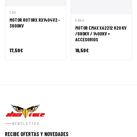
VISTA
AÑADIR A
TBS
RÁPIDA
CESTA
MOTOR ROTORX RX1404V2 -
VISTA
AÑADIR A
EMAX
3600KV
RÁPIDA
CESTA
MOTOR EMAX XA2212 820 KV
/980KV / 1400KV +
ACCESORIOS
17,50
€
16,50
€
NEWSLETTER
RECIBE OFERTAS Y NOVEDADES