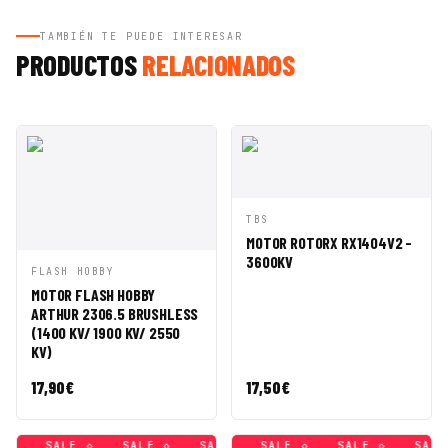
TAMBIÉN TE PUEDE INTERESAR
PRODUCTOS
RELACIONADOS
VISTA
AÑADIR A
TBS
RÁPIDA
CESTA
MOTOR ROTORX RX1404V2 -
3600KV
VISTA
AÑADIR A
FLASH HOBBY
RÁPIDA
CESTA
MOTOR FLASH HOBBY
ARTHUR 2306.5 BRUSHLESS
(1400 KV/ 1900 KV/ 2550
KV)
17,90
€
17,50
€
 ◇
SALE ◇
SALE ◇
SALE ◇
SALE ◇
SALE ◇
SALE ◇
SALE ◇
SALE ◇
SALE ◇
SALE ◇
SALE 
SAL