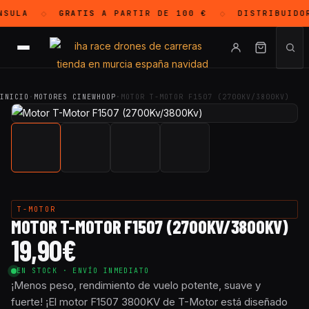
SULA
GRATIS
A PARTIR DE 100 €
DISTRIBUIDO
◇
◇
INICIO
·
MOTORES CINEWHOOP
·
MOTOR T-MOTOR F1507 (2700KV/3800KV)
T-MOTOR
MOTOR T-MOTOR F1507 (2700KV/3800KV)
19,90
€
EN STOCK · ENVÍO INMEDIATO
¡Menos peso, rendimiento de vuelo potente, suave y
fuerte! ¡El motor F1507 3800KV de T-Motor está diseñado