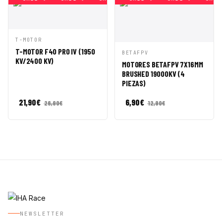
VISTA
AÑADIR A
T-MOTOR
RÁPIDA
CESTA
T-MOTOR F40 PRO IV (1950
VISTA
AÑADIR A
BETAFPV
KV/2400 KV)
RÁPIDA
CESTA
MOTORES BETAFPV 7X16MM
BRUSHED 19000KV (4
PIEZAS)
21,90
€
6,90
€
26,90
€
12,90
€
NEWSLETTER