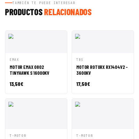
TAMBIÉN TE PUEDE INTERESAR
PRODUCTOS
RELACIONADOS
VISTA
AÑADIR A
VISTA
AÑADIR A
EMAX
TBS
RÁPIDA
CESTA
RÁPIDA
CESTA
MOTOR EMAX 0802
MOTOR ROTORX RX1404V2 -
TINYHAWK S 16000KV
3600KV
13,50
€
17,50
€
VISTA
AÑADIR A
VISTA
AÑADIR A
T-MOTOR
T-MOTOR