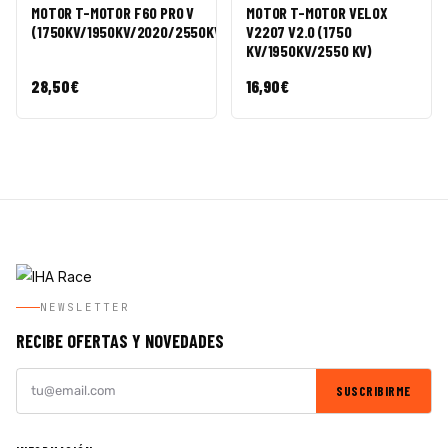
RÁPIDA
CESTA
RÁPIDA
CESTA
MOTOR T-MOTOR F60 PRO V
MOTOR T-MOTOR VELOX
(1750KV/1950KV/2020/2550KV)
V2207 V2.0 (1750
KV/1950KV/2550 KV)
28,50
€
16,90
€
NEWSLETTER
RECIBE OFERTAS Y NOVEDADES
SUSCRIBIRME