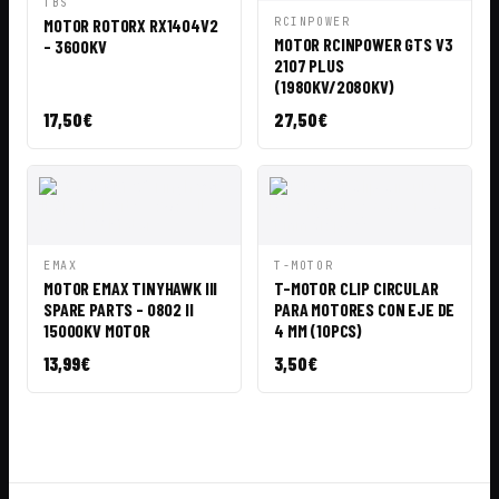
VISTA
AÑADIR A
TBS
RÁPIDA
CESTA
VISTA
AÑADIR A
MOTOR ROTORX RX1404V2
RCINPOWER
RÁPIDA
CESTA
MOTOR RCINPOWER GTS V3
- 3600KV
2107 PLUS
(1980KV/2080KV)
17,50
€
27,50
€
VISTA
AÑADIR A
VISTA
AÑADIR A
EMAX
T-MOTOR
RÁPIDA
CESTA
RÁPIDA
CESTA
MOTOR EMAX TINYHAWK III
T-MOTOR CLIP CIRCULAR
SPARE PARTS - 0802 II
PARA MOTORES CON EJE DE
15000KV MOTOR
4 MM (10PCS)
13,99
€
3,50
€