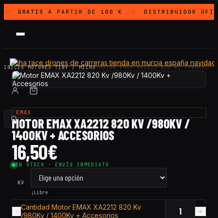
GRATIS
A PARTIR DE 100 €
DISTRIBUIDOR OFI
◇
◇
INICIO
·
MOTORES TINY / MICRO
·
MOTOR EMAX XA2212 820 KV /980KV…
EMAX
MOTOR EMAX XA2212 820 KV /980KV /
1400KV + ACCESORIOS
16,50
€
EN STOCK · ENVÍO INMEDIATO
KV
¡Libre
Cantidad Motor EMAX XA2212 820 Kv
/980Kv / 1400Kv + Accesorios