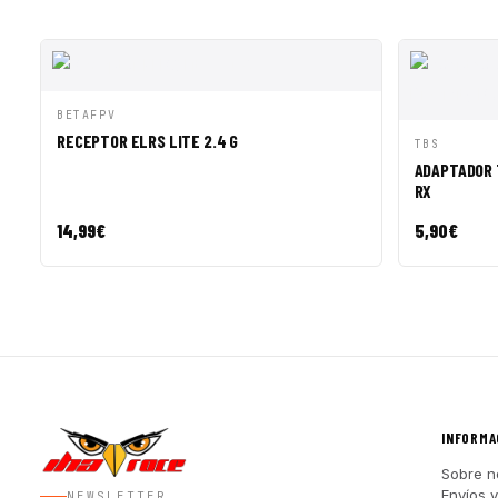
VISTA RÁPIDA
AÑADIR A CESTA
BETAFPV
RECEPTOR ELRS LITE 2.4 G
VISTA R
TBS
ADAPTADOR 
RX
14,99
€
5,90
€
INFORMA
Sobre n
Envíos 
NEWSLETTER