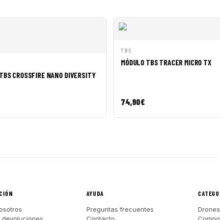
VISTA RÁPIDA
AÑADI
TBS
MÓDULO TBS TRACER MICRO TX
ÁPIDA
AÑADIR A CESTA
TBS CROSSFIRE NANO DIVERSITY
74,90
€
CIÓN
AYUDA
CATEGO
osotros
Preguntas frecuentes
Drones
y devoluciones
Contacto
Compo