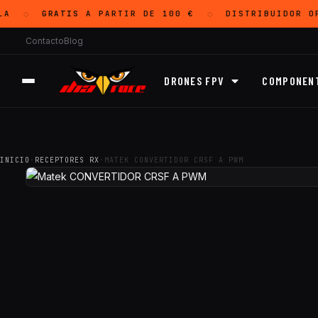
A
GRATIS
A PARTIR DE 100 €
DISTRIBUIDOR O
◇
◇
Contacto
Blog
DRONES FPV
COMPONEN
INICIO
·
RECEPTORES RX
·
MATEK CONVERTIDOR CRSF A PWM