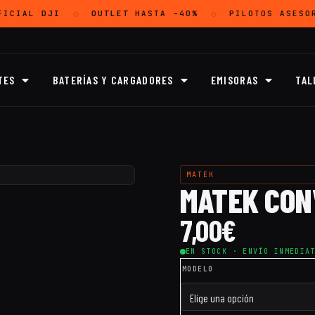
FICIAL
DJI
OUTLET
HASTA -40%
PILOTOS ASESO
◇
◇
TES
BATERÍAS Y CARGADORES
EMISORAS
TAL
MATEK
MATEK CON
7,00
€
EN STOCK · ENVÍO INMEDIA
MODELO