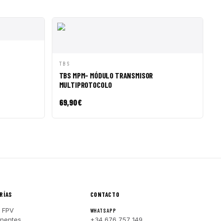
R A CESTA
VISTA RÁPIDA
AÑADIR A CESTA
TBS
TBS MPM- MÓDULO TRANSMISOR
MULTIPROTOCOLO
69,90
€
RÍAS
CONTACTO
 FPV
WHATSAPP
nentes
+34 676 757 149