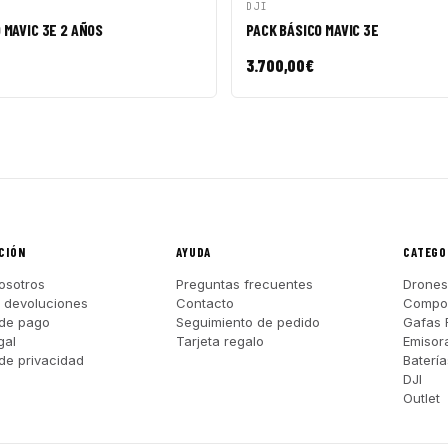
ÁPIDA
AÑADIR A CESTA
VISTA RÁPIDA
AÑADI
DJI
 MAVIC 3E 2 AÑOS
PACK BÁSICO MAVIC 3E
3.700,00
€
CIÓN
AYUDA
CATEGO
osotros
Preguntas frecuentes
Drones
y devoluciones
Contacto
Compo
de pago
Seguimiento de pedido
Gafas 
gal
Tarjeta regalo
Emisor
 de privacidad
Batería
DJI
Outlet