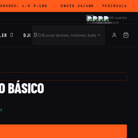
ORANDO:
L–V 9–18H
ENVÍO 24/48H
· PENÍNSULA
◇
◇
Mi cuenta
LER
DJI
O BÁSICO
TO