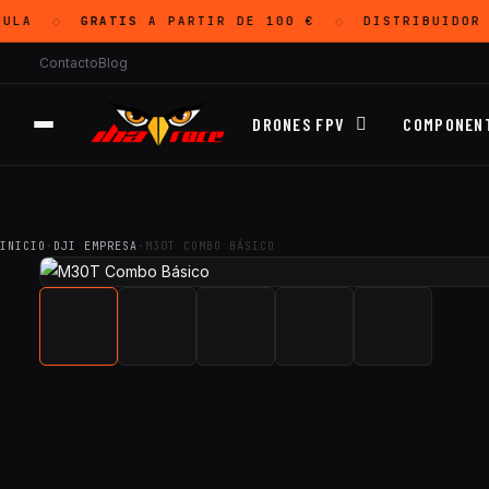
ULA
GRATIS
A PARTIR DE 100 €
DISTRIBUIDOR 
◇
◇
Contacto
Blog
DRONES FPV
COMPONEN
INICIO
·
DJI EMPRESA
·
M30T COMBO BÁSICO