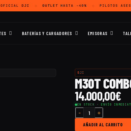
OFICIAL
DJI
OUTLET
HASTA -40%
PILOTOS ASES
◇
◇
TES
BATERÍAS Y CARGADORES
EMISORAS
TAL
DJI
M30T COMB
14.000,00
€
EN STOCK · ENVÍO INMEDIA
AÑADIR AL CARRITO