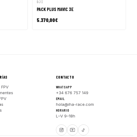
R A CESTA
VISTA RÁPIDA
AÑADIR A CESTA
DJI
PACK PLUS MAVIC 3E
5.370,00
€
RÍAS
CONTACTO
 FPV
WHATSAPP
nentes
+34 676 757 149
FPV
EMAIL
as
hola@iha-race.com
s
HORARIO
L–V 9–18h