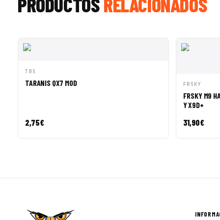
PRODUCTOS
RELACIONADOS
VISTA RÁPIDA
AÑADIR A CESTA
TBS
TARANIS QX7 MOD
VISTA R
FRSKY
FRSKY M9 H
Y X9D+
2,75
€
31,90
€
INFORMA