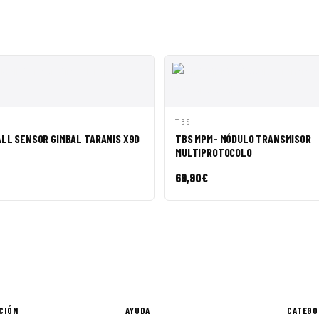
ÁPIDA
AÑADIR A CESTA
VISTA RÁPIDA
AÑADI
TBS
ALL SENSOR GIMBAL TARANIS X9D
TBS MPM- MÓDULO TRANSMISOR
MULTIPROTOCOLO
69,90
€
CIÓN
AYUDA
CATEGO