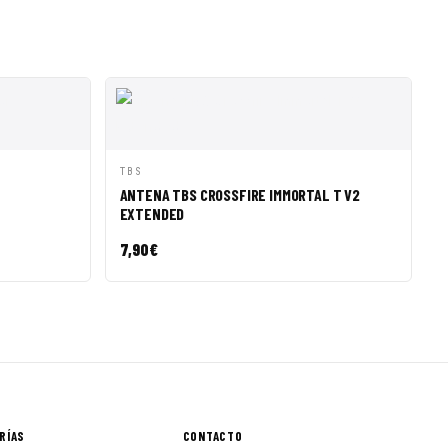
R A CESTA
VISTA RÁPIDA
AÑADIR A CESTA
TBS
ANTENA TBS CROSSFIRE IMMORTAL T V2
EXTENDED
7,90
€
RÍAS
CONTACTO