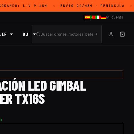
SORANDO:
L–V 9–18H
ENVÍO 24/48H
· PENÍNSULA
◇
◇
Mi cuenta
LER
DJI
CIÓN LED GIMBAL
ER TX16S
TO