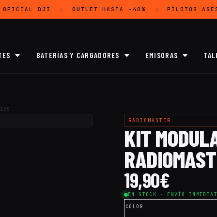
 OFICIAL
DJI
OUTLET
HASTA -40%
PILOTOS ASE
◇
◇
TES
BATERÍAS Y CARGADORES
EMISORAS
TAL
16S
RADIOMASTER
KIT MODULA
RADIOMAST
19,90
€
EN STOCK · ENVÍO INMEDIA
COLOR