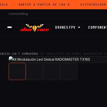
ULA
GRATIS
A PARTIR DE 100 €
DISTRIBUIDOR
◇
◇
Contacto
Blog
DRONES FPV
COMPONEN
INICIO
·
LED Y ZUMBADORES
·
KIT MODULACIÓN LED GIMBAL RADIOMASTER TX