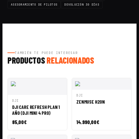
ASESORAMIENTO DE PILOTOS
DEVOLUCIÓN 30 DÍAS
TAMBIÉN TE PUEDE INTERESAR
PRODUCTOS
RELACIONADOS
VISTA
AÑADIR A
DJI
RÁPIDA
CESTA
VISTA
AÑADIR A
DJI
ZENMUSE H20N
RÁPIDA
CESTA
DJI CARE REFRESH PLAN 1
AÑO (DJI MINI 4 PRO)
85,00
€
14.990,00
€