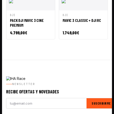
VISTA
AÑADIR A
VISTA
AÑADIR A
DJI
DJI
RÁPIDA
CESTA
RÁPIDA
CESTA
PACK DJI MAVIC 3 CINE
MAVIC 3 CLASSIC + DJI RC
PREMIUM
4.799,00
€
1.749,00
€
NEWSLETTER
RECIBE OFERTAS Y NOVEDADES
SUSCRIBIRME