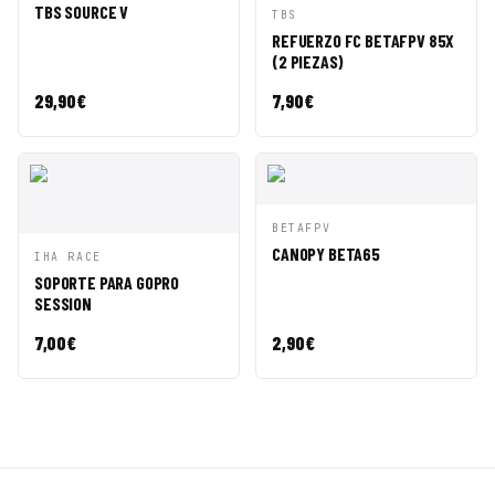
RÁPIDA
CESTA
TBS SOURCE V
VISTA
AÑADIR A
TBS
RÁPIDA
CESTA
REFUERZO FC BETAFPV 85X
(2 PIEZAS)
29,90
€
7,90
€
VISTA
AÑADIR A
BETAFPV
RÁPIDA
CESTA
CANOPY BETA65
VISTA
AÑADIR A
IHA RACE
RÁPIDA
CESTA
SOPORTE PARA GOPRO
SESSION
7,00
€
2,90
€