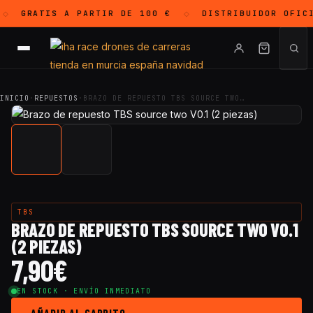
GRATIS
A PARTIR DE 100 €
DISTRIBUIDOR OFIC
◇
◇
INICIO
·
REPUESTOS
·
BRAZO DE REPUESTO TBS SOURCE TWO…
TBS
BRAZO DE REPUESTO TBS SOURCE TWO V0.1
(2 PIEZAS)
7,90
€
EN STOCK · ENVÍO INMEDIATO
AÑADIR AL CARRITO