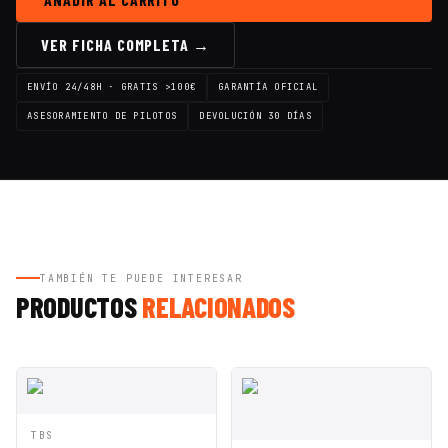
VER FICHA COMPLETA →
ENVÍO 24/48H · GRATIS >100€
GARANTÍA OFICIAL
ASESORAMIENTO DE PILOTOS
DEVOLUCIÓN 30 DÍAS
TAMBIÉN TE PUEDE INTERESAR
PRODUCTOS
RELACIONADOS
VISTA
AÑADIR A
TBS