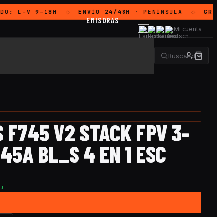
DO:
L–V 9–18H
ENVÍO 24/48H
· PENÍNSULA
GRAT
◇
◇
EMISORAS
Mi cuenta
 F745 V2 STACK FPV 3-
 45A BL_S 4 EN 1 ESC
TO