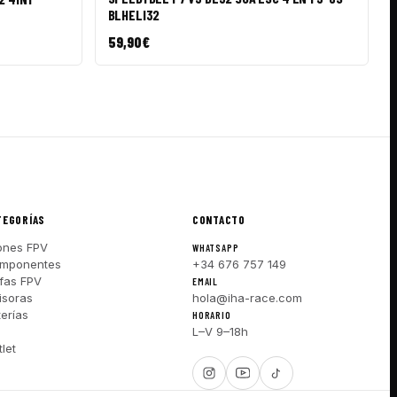
BLHELI32
59,90
€
TEGORÍAS
CONTACTO
ones FPV
WHATSAPP
mponentes
+34 676 757 149
fas FPV
EMAIL
isoras
hola@iha-race.com
terías
HORARIO
I
L–V 9–18h
let