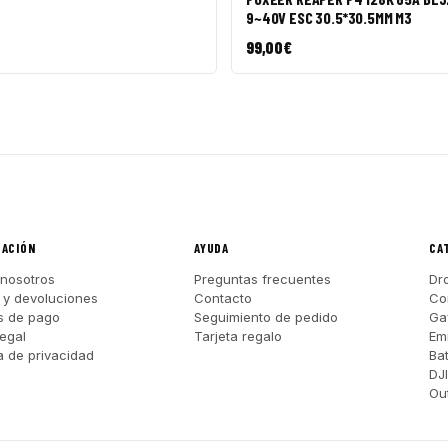
9~40V ESC 30.5*30.5MM M3
99,00
€
MACIÓN
AYUDA
CA
nosotros
Preguntas frecuentes
Dr
 y devoluciones
Contacto
Co
s de pago
Seguimiento de pedido
Ga
legal
Tarjeta regalo
Em
ca de privacidad
Ba
DJ
Out