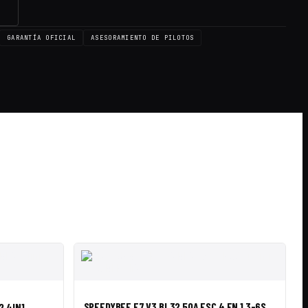
→
GARANTÍA OFICIAL
ASESORAMIENTO DE PILOTOS
IR A CESTA
VISTA RÁPIDA
AÑADIR A CESTA
SPEEDYBEE F7 V3 BL32 50A ESC 4 EN 1 3-6S
2 4IN1