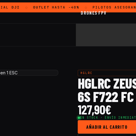
IAL
DJI
OUTLET
HASTA -40%
PILOTOS ASESORAN
◇
◇
DRONES FPV
HGLRC
HGLRC ZEUS
6S F722 FC
127,90
€
EN STOCK · ENVÍO INMEDIA
AÑADIR AL CARRITO