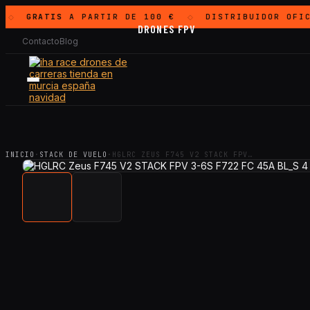
GRATIS
A PARTIR DE 100 €
DISTRIBUIDOR OFIC
◇
◇
DRONES FPV
Contacto
Blog
INICIO
·
STACK DE VUELO
·
HGLRC ZEUS F745 V2 STACK FPV…