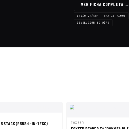
VER FICHA COMPLETA 
ENVÍO 24/48H · GRATIS >100€
DEVOLUCIÓN 30 DÍAS
PIDA
AÑADIR A CESTA
VISTA RÁPIDA
AÑAD
5 STACK (E55S 4-IN-1 ESC)
FOXEER
FOXEER REAPER F4 128K 65A BL3