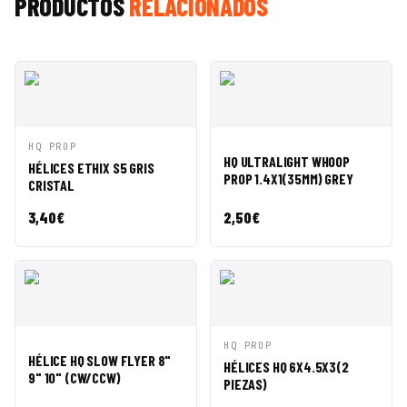
PRODUCTOS
RELACIONADOS
VISTA
AÑADIR A
VISTA
AÑADIR A
HQ PROP
HQ ULTRALIGHT WHOOP
RÁPIDA
CESTA
RÁPIDA
CESTA
HÉLICES ETHIX S5 GRIS
PROP 1.4X1(35MM) GREY
CRISTAL
3,40
€
2,50
€
VISTA
AÑADIR A
VISTA
AÑADIR A
HQ PROP
HÉLICE HQ SLOW FLYER 8"
RÁPIDA
CESTA
RÁPIDA
CESTA
HÉLICES HQ 6X4.5X3(2
9" 10" (CW/CCW)
PIEZAS)