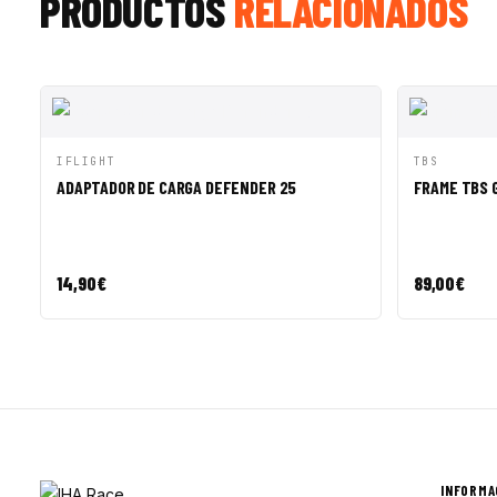
PRODUCTOS
RELACIONADOS
SALE ◇
VISTA RÁPIDA
AÑADIR A CESTA
VISTA R
IFLIGHT
TBS
ADAPTADOR DE CARGA DEFENDER 25
FRAME TBS G
14,90
€
89,00
€
INFORMA