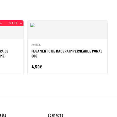
SALE ◇
SALE ◇
SALE ◇
SALE ◇
SALE ◇
SALE
R A CESTA
VISTA RÁPIDA
AÑADIR A CESTA
PONAL
RA DE
PEGAMENTO DE MADERA IMPERMEABLE PONAL
AME
60G
4,50
€
RÍAS
CONTACTO