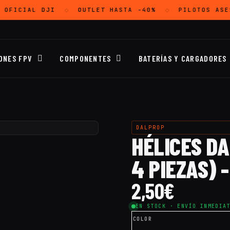
 OFICIAL
DJI
OUTLET
HASTA -40%
PILOTOS ASE
◇
◇
ONES FPV
COMPONENTES
BATERÍAS Y CARGADORES
DALPROP
HÉLICES D
4 PIEZAS) 
2,50
€
EN STOCK · ENVÍO INMEDIA
COLOR