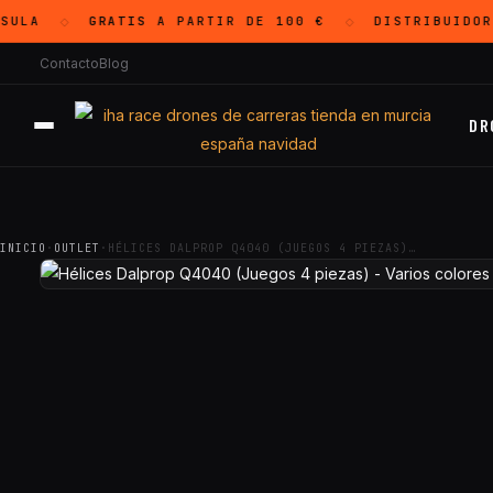
ULA
GRATIS
A PARTIR DE 100 €
DISTRIBUIDOR
◇
◇
Contacto
Blog
DR
INICIO
·
OUTLET
·
HÉLICES DALPROP Q4040 (JUEGOS 4 PIEZAS)…