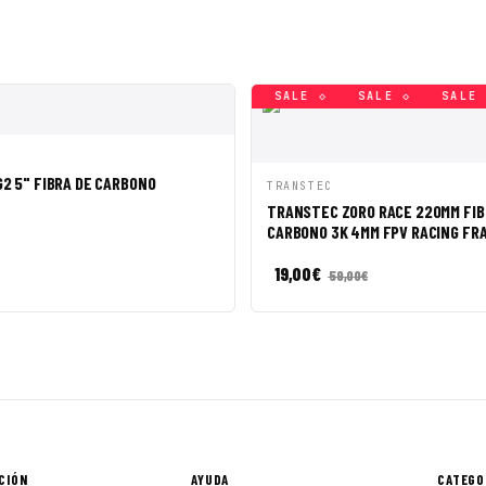
SALE ◇
SALE ◇
SALE ◇
SALE ◇
SALE ◇
SALE ◇
ÁPIDA
AÑADIR A CESTA
2 5" FIBRA DE CARBONO
VISTA RÁPIDA
AÑADI
TRANSTEC
TRANSTEC ZORO RACE 220MM FIB
CARBONO 3K 4MM FPV RACING FR
19,00
€
59,00
€
CIÓN
AYUDA
CATEGO