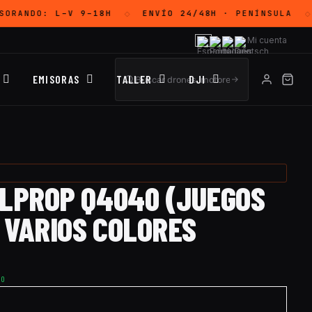
SORANDO:
L–V 9–18H
ENVÍO 24/48H
· PENÍNSULA
◇
◇
Mi cuenta
EMISORAS
TALLER
DJI
ALPROP Q4040 (JUEGOS
- VARIOS COLORES
TO