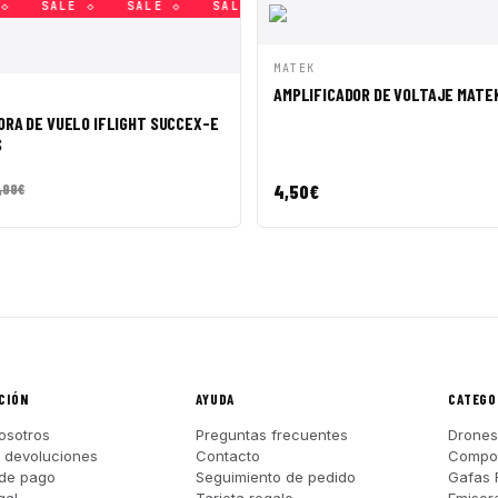
SALE ◇
SALE ◇
SALE ◇
SALE ◇
SALE ◇
SALE 
VISTA RÁPIDA
AÑADI
MATEK
AMPLIFICADOR DE VOLTAJE MATEK 
ÁPIDA
AÑADIR A CESTA
RA DE VUELO IFLIGHT SUCCEX-E
S
4,50
€
,99
€
CIÓN
AYUDA
CATEGO
osotros
Preguntas frecuentes
Drones
y devoluciones
Contacto
Compo
de pago
Seguimiento de pedido
Gafas 
gal
Tarjeta regalo
Emisor