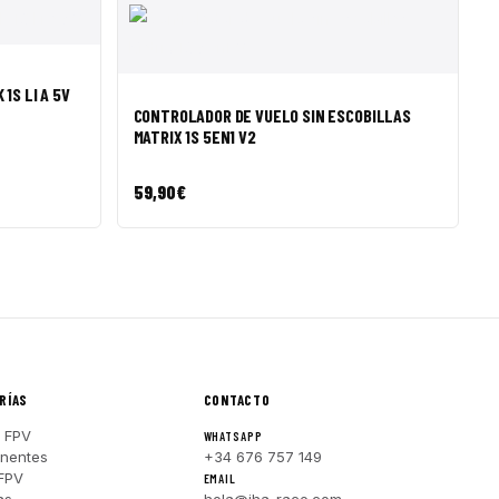
◇
SALE ◇
SALE ◇
SALE ◇
SALE ◇
SALE ◇
SAL
R A CESTA
1S LI A 5V
VISTA RÁPIDA
AÑADIR A CESTA
CONTROLADOR DE VUELO SIN ESCOBILLAS
MATRIX 1S ​​5EN1 V2
59,90
€
RÍAS
CONTACTO
 FPV
WHATSAPP
nentes
+34 676 757 149
FPV
EMAIL
as
hola@iha-race.com