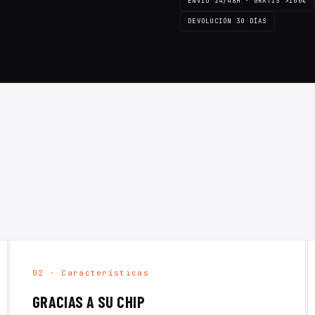
ENVÍO 24/48H · GRATIS >100€
DEVOLUCIÓN 30 DÍAS
02 · Características
GRACIAS A SU CHIP