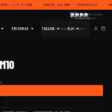
NDO:
L–V 9–18H
ENVÍO 24/48H
· PENÍNSULA
GRA
◇
◇
Mi cuenta
EMISORAS
TALLER
DJI
M10
TO
→