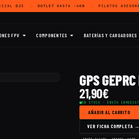
CIAL
DJI
OUTLET
HASTA -40%
PILOTOS ASESORA
◇
◇
ONES FPV
COMPONENTES
BATERÍAS Y CARGADORES
GPS GEPRC 
21,90
€
EN STOCK · ENVÍO INMEDIA
AÑADIR AL CARRITO
VER FICHA COMPLETA 