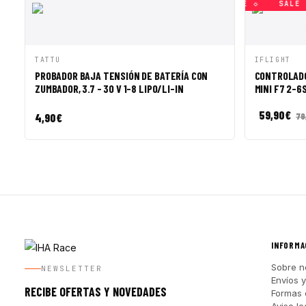
SALE ◇
SALE ◇
SALE ◇
SALE ◇
SALE ◇
SALE ◇
VISTA RÁPIDA
AÑADIR A CESTA
VISTA R
TATTU
IFLIGHT
PROBADOR BAJA TENSIÓN DE BATERÍA CON
CONTROLADO
ZUMBADOR, 3.7 - 30 V 1-8 LIPO/LI-IN
MINI F7 2-6
59,90
€
4,90
€
79
INFORMA
Sobre n
NEWSLETTER
Envíos 
RECIBE OFERTAS Y NOVEDADES
Formas 
Aviso le