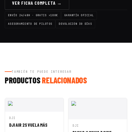
VER FICHA COMPLETA →
ENVÍO 24/48H · GRATIS >100€
GARANTÍA OFICIAL
ASESORAMIENTO DE PILOTOS
DEVOLUCIÓN 30 DÍAS
TAMBIÉN TE PUEDE INTERESAR
PRODUCTOS
RELACIONADOS
VISTA
AÑADIR A
DJI
RÁPIDA
CESTA
DJI AIR 2S VUELA MÁS
VISTA
AÑADIR A
DJI
RÁPIDA
CESTA