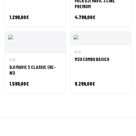
PACK DJI MAVIC 3 CINE
PREMIUM
1.299,00
€
4.799,00
€
VISTA
AÑADIR A
DJI
RÁPIDA
CESTA
M30 COMBO BÁSICO
VISTA
AÑADIR A
DJI
RÁPIDA
CESTA
DJI MAVIC 3 CLASSIC (RC-
N1)
1.599,00
€
9.299,00
€