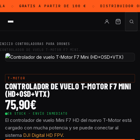
LA
GRATIS
A PARTIR DE 100 €
DISTRIBUIDOR O
◇
◇
INICIO
·
CONTROLADORAS PARA DRONES
·
CONTROLADOR DE VUELO T-MOTOR F7 MINI…
T-MOTOR
CONTROLADOR DE VUELO T-MOTOR F7 MINI
(HD+OSD+VTX)
75,90
€
EN STOCK · ENVÍO INMEDIATO
El controlador de vuelo Mini F7 HD del nuevo T-Motor está
cargado con mucha potencia y se puede conectar al
sistema
DJI Digital HD FPV
.