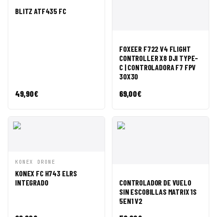
VISTA
AÑADIR A
BLITZ ATF435 FC
RÁPIDA
CESTA
VISTA
AÑADIR A
FOXEER F722 V4 FLIGHT
RÁPIDA
CESTA
CONTROLLER X8 DJI TYPE-
C | CONTROLADORA F7 FPV
30X30
49,90
€
69,00
€
VISTA
AÑADIR A
KONEX DRONE
RÁPIDA
CESTA
KONEX FC H743 ELRS
VISTA
AÑADIR A
INTEGRADO
CONTROLADOR DE VUELO
RÁPIDA
CESTA
SIN ESCOBILLAS MATRIX 1S ​​
5EN1 V2