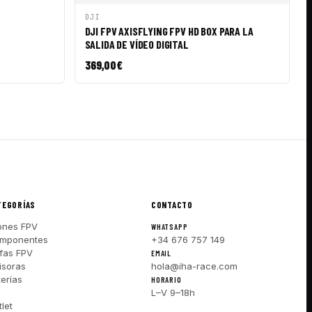
IR A CESTA
VISTA RÁPIDA
AÑADIR A CESTA
DJI
DJI FPV AXISFLYING FPV HD BOX PARA LA
SALIDA DE VÍDEO DIGITAL
369,00
€
TEGORÍAS
CONTACTO
ones FPV
WHATSAPP
mponentes
+34 676 757 149
fas FPV
EMAIL
isoras
hola@iha-race.com
terías
HORARIO
I
L–V 9–18h
let