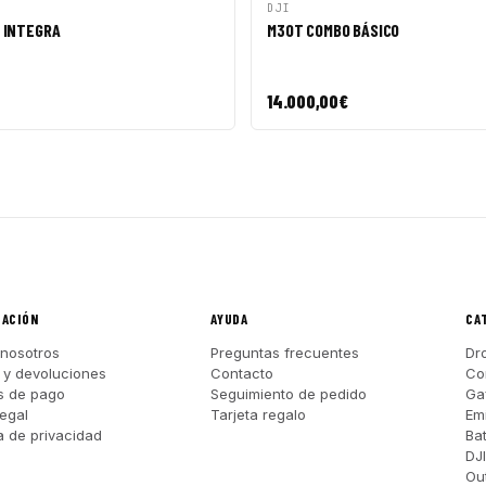
PIDA
AÑADIR A CESTA
VISTA RÁPIDA
AÑAD
DJI
 INTEGRA
M30T COMBO BÁSICO
14.000,00
€
MACIÓN
AYUDA
CA
nosotros
Preguntas frecuentes
Dr
 y devoluciones
Contacto
Co
s de pago
Seguimiento de pedido
Ga
legal
Tarjeta regalo
Em
ca de privacidad
Ba
DJ
Out