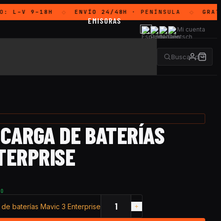
O:
L–V 9–18H
ENVÍO 24/48H
· PENÍNSULA
GRATI
◇
◇
EMISORAS
Mi cuenta
 CARGA DE BATERÍAS
TERPRISE
TO
de baterías Mavic 3 Enterprise