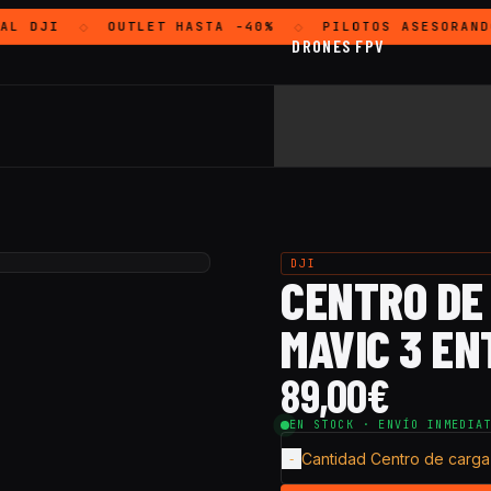
AL
DJI
OUTLET
HASTA -40%
PILOTOS ASESORAND
◇
◇
DRONES FPV
DJI
CENTRO DE
MAVIC 3 EN
89,00
€
EN STOCK · ENVÍO INMEDIA
Cantidad Centro de carga 