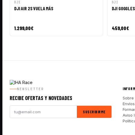
VISTA RÁPIDA
AÑADIR A CESTA
VISTA RÁ
DJI
DJI
DJI AIR 2S VUELA MÁS
DJI GOGGLES
1.299,00
€
459,00
€
INFOR
NEWSLETTER
RECIBE OFERTAS Y NOVEDADES
Sobre 
Envíos
Forma
SUSCRIBIRME
Aviso 
Políti