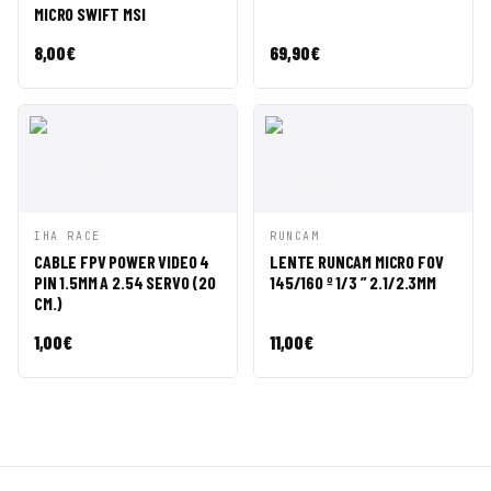
MICRO SWIFT MSI
8,00
€
69,90
€
VISTA
AÑADIR A
VISTA
AÑADIR A
IHA RACE
RUNCAM
RÁPIDA
CESTA
RÁPIDA
CESTA
CABLE FPV POWER VIDEO 4
LENTE RUNCAM MICRO FOV
PIN 1.5MM A 2.54 SERVO (20
145/160 º 1/3 ” 2.1/2.3MM
CM.)
1,00
€
11,00
€