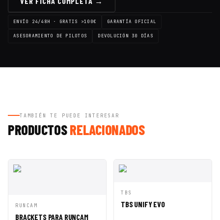
VER FICHA COMPLETA →
ENVÍO 24/48H · GRATIS >100€
GARANTÍA OFICIAL
ASESORAMIENTO DE PILOTOS
DEVOLUCIÓN 30 DÍAS
TAMBIÉN TE PUEDE INTERESAR
PRODUCTOS
RELACIONADOS
VISTA
AÑADIR A
TBS
RÁPIDA
CESTA
TBS UNIFY EVO
VISTA
AÑADIR A
RUNCAM
RÁPIDA
CESTA
BRACKETS PARA RUNCAM