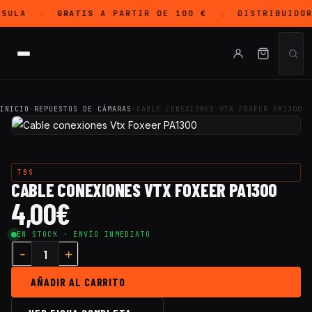
SULA
GRATIS
A PARTIR DE 100 €
DISTRIBUIDO
◇
◇
INICIO
·
REPUESTOS DE CÁMARAS
·
CABLE CONEXIONES VTX FOXEER PA1300
TBS
CABLE CONEXIONES VTX FOXEER PA1300
4,00
€
EN STOCK · ENVÍO INMEDIATO
AÑADIR AL CARRITO