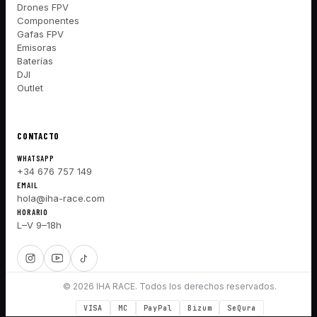
Drones FPV
Componentes
Gafas FPV
Emisoras
Baterías
DJI
Outlet
CONTACTO
WHATSAPP
+34 676 757 149
EMAIL
hola@iha-race.com
HORARIO
L–V 9–18h
© 2026 IHA RACE. Todos los derechos reservados.
VISA
MC
PayPal
Bizum
SeQura