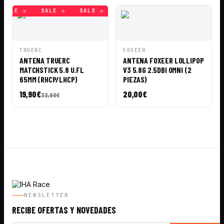
SALE ◇
SALE ◇
SALE ◇
SALE ◇
SALE ◇
SALE ◇
VISTA
AÑADIR A
VISTA
AÑADIR A
TRUERC
FOXEER
RÁPIDA
CESTA
RÁPIDA
CESTA
ANTENA TRUERC
ANTENA FOXEER LOLLIPOP
MATCHSTICK 5.8 U.FL
V3 5.8G 2.5DBI OMNI (2
65MM (RHCP/LHCP)
PIEZAS)
19,90
€
20,00
€
33,90
€
NEWSLETTER
RECIBE OFERTAS Y NOVEDADES