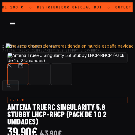
DE 100 €
DISTRIBUIDOR OFICIAL
DJI
OUTLET
H
◇
◇
INICIO
·
ANTENA PARCHE GAFAS
·
ANTENA TRUERC SINGULARITY 5.8 STUBBY LHCP-RHCP…
TRUERC
ANTENA TRUERC SINGULARITY 5.8
STUBBY LHCP-RHCP (PACK DE 1 O 2
UNIDADES)
39,90
€
43,90
€