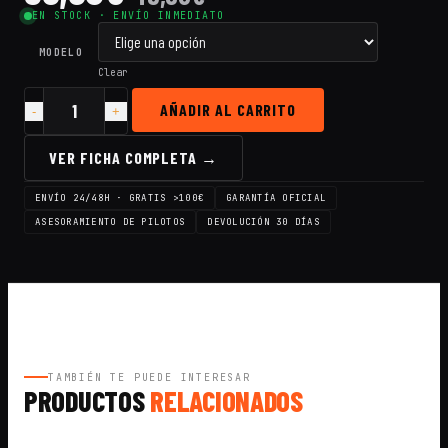
EN STOCK · ENVÍO INMEDIATO
MODELO
Clear
AÑADIR AL CARRITO
Cantidad
Antena
TrueRC
VER FICHA COMPLETA →
Singularity
5.8
ENVÍO 24/48H · GRATIS >100€
GARANTÍA OFICIAL
Stubby
LHCP-
ASESORAMIENTO DE PILOTOS
DEVOLUCIÓN 30 DÍAS
RHCP
(Pack
de
1
o
2
Unidades)
TAMBIÉN TE PUEDE INTERESAR
PRODUCTOS
RELACIONADOS