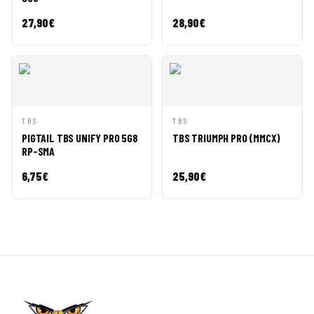
27,90
€
28,90
€
VISTA
AÑADIR A
VISTA
AÑADIR A
TBS
TBS
RÁPIDA
CESTA
RÁPIDA
CESTA
PIGTAIL TBS UNIFY PRO 5G8
TBS TRIUMPH PRO (MMCX)
RP-SMA
6,75
€
25,90
€