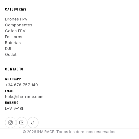
CATEGORÍAS
Drones FPV
Componentes
Gafas FPV
Emisoras
Baterías
DJI
Outlet
CONTACTO
WHATSAPP
+34 676 757 149
EMAIL
hola@iha-race.com
HORARIO
L–V 9–18h
© 2026 IHA RACE. Todos los derechos reservados.