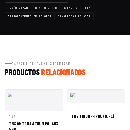
ENVÍO 24/48H · GRATIS >100€
GARANTÍA OFICIAL
ASESORAMIENTO DE PILOTOS
DEVOLUCIÓN 30 DÍAS
TAMBIÉN TE PUEDE INTERESAR
PRODUCTOS
RELACIONADOS
VISTA
AÑADIR A
TBS
RÁPIDA
CESTA
TBS TRIUMPH PRO (U.FL)
VISTA
AÑADIR A
TBS
RÁPIDA
CESTA
TBS ANTENA AERUM POLARX
5G8