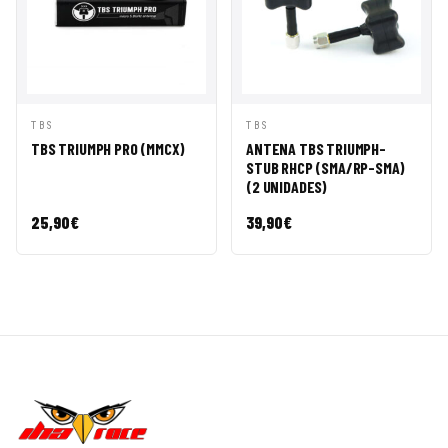
VISTA
AÑADIR A
VISTA
AÑADIR A
TBS
TBS
RÁPIDA
CESTA
RÁPIDA
CESTA
TBS TRIUMPH PRO (MMCX)
ANTENA TBS TRIUMPH-
STUB RHCP (SMA/RP-SMA)
(2 UNIDADES)
25,90
€
39,90
€