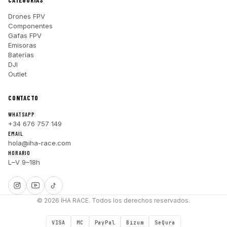
CATEGORÍAS
Drones FPV
Componentes
Gafas FPV
Emisoras
Baterías
DJI
Outlet
CONTACTO
WHATSAPP
+34 676 757 149
EMAIL
hola@iha-race.com
HORARIO
L–V 9–18h
© 2026 IHA RACE. Todos los derechos reservados.
VISA
MC
PayPal
Bizum
SeQura