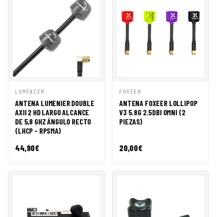
VISTA
AÑADIR A
VISTA
AÑADIR A
LUMENIER
FOXEER
RÁPIDA
CESTA
RÁPIDA
CESTA
ANTENA LUMENIER DOUBLE
ANTENA FOXEER LOLLIPOP
AXII 2 HD LARGO ALCANCE
V3 5.8G 2.5DBI OMNI (2
DE 5,8 GHZ ÁNGULO RECTO
PIEZAS)
(LHCP - RPSMA)
44,90
€
20,00
€