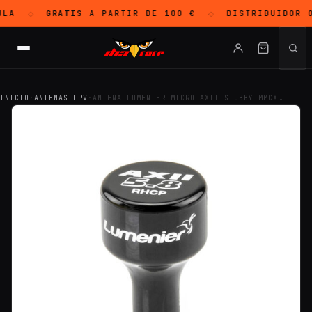
LA
GRATIS
A PARTIR DE 100 €
DISTRIBUIDOR 
◇
◇
INICIO
·
ANTENAS FPV
·
ANTENA LUMENIER MICRO AXII STUBBY MMCX…