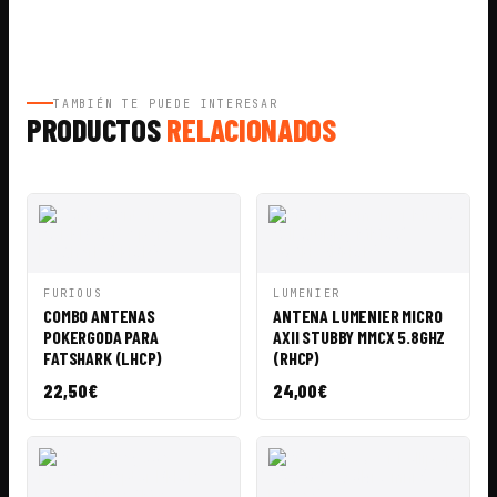
TAMBIÉN TE PUEDE INTERESAR
PRODUCTOS
RELACIONADOS
VISTA
AÑADIR A
VISTA
AÑADIR A
FURIOUS
LUMENIER
RÁPIDA
CESTA
RÁPIDA
CESTA
COMBO ANTENAS
ANTENA LUMENIER MICRO
POKERGODA PARA
AXII STUBBY MMCX 5.8GHZ
FATSHARK (LHCP)
(RHCP)
22,50
€
24,00
€