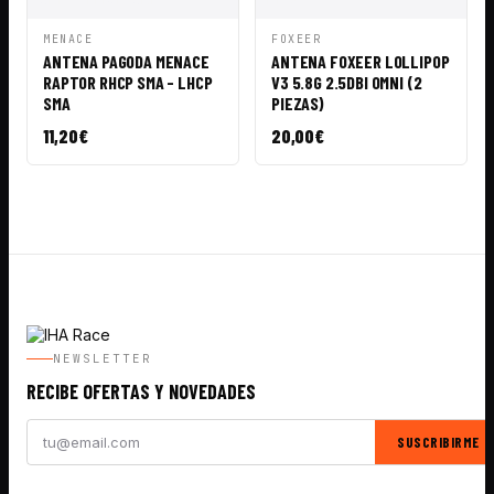
VISTA
AÑADIR A
VISTA
AÑADIR A
MENACE
FOXEER
RÁPIDA
CESTA
RÁPIDA
CESTA
ANTENA PAGODA MENACE
ANTENA FOXEER LOLLIPOP
RAPTOR RHCP SMA - LHCP
V3 5.8G 2.5DBI OMNI (2
SMA
PIEZAS)
11,20
€
20,00
€
NEWSLETTER
RECIBE OFERTAS Y NOVEDADES
SUSCRIBIRME