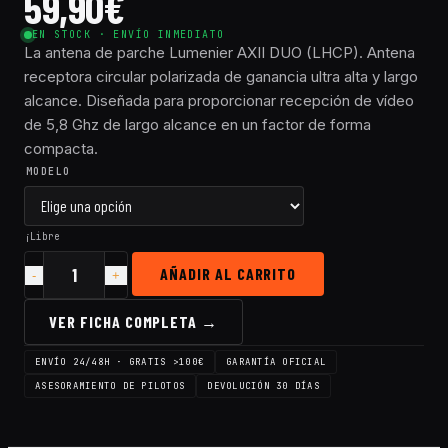
59,90
€
EN STOCK · ENVÍO INMEDIATO
La antena de parche Lumenier AXII DUO (LHCP). Antena
receptora circular polarizada de ganancia ultra alta y largo
alcance. Diseñada para proporcionar recepción de vídeo
de 5,8 Ghz de largo alcance en un factor de forma
compacta.
MODELO
¡Libre
AÑADIR AL CARRITO
Cantidad
Antena
Lumenier
VER FICHA COMPLETA →
AXII
DUO
ENVÍO 24/48H · GRATIS >100€
GARANTÍA OFICIAL
Patch
5.8GHz
ASESORAMIENTO DE PILOTOS
DEVOLUCIÓN 30 DÍAS
SMA
(LHCP/RHCP)