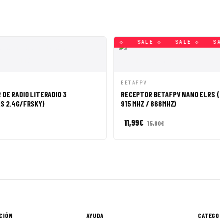
◇
SALE ◇
SALE ◇
SALE ◇
SALE ◇
SALE ◇
SAL
ÁPIDA
AÑADIR A CESTA
VISTA RÁPIDA
AÑADI
BETAFPV
DE RADIO LITERADIO 3
RECEPTOR BETAFPV NANO ELRS (
S 2.4G/FRSKY)
915 MHZ / 868MHZ)
11,99
€
15,90
€
CIÓN
AYUDA
CATEGO