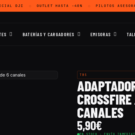
ICIAL
DJI
OUTLET
HASTA -40%
PILOTOS ASESOR
◇
◇
TES
BATERÍAS Y CARGADORES
EMISORAS
TAL
TBS
ADAPTADOR
CROSSFIRE 
CANALES
5,90
€
EN STOCK · ENVÍO INMEDIA