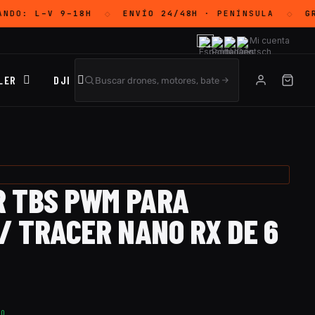
ANDO:
L–V 9–18H
ENVÍO 24/48H
· PENÍNSULA
GR
◇
◇
Mi cuenta
LER
DJI
 TBS PWM PARA
/ TRACER NANO RX DE 6
TO