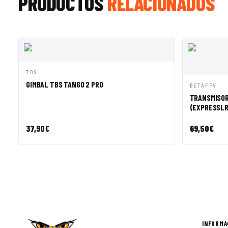
PRODUCTOS
RELACIONADOS
SALE ◇
SALE 
VISTA RÁPIDA
AÑADIR A CESTA
TBS
GIMBAL TBS TANGO 2 PRO
VISTA R
BETAFPV
TRANSMISOR 
(EXPRESSLR
37,90
€
69,50
€
INFORMA