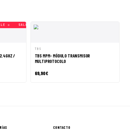
E ◇
SALE ◇
SALE ◇
SALE ◇
SALE ◇
SALE ◇
SA
R A CESTA
VISTA RÁPIDA
AÑADIR A CESTA
TBS
2.4GHZ /
TBS MPM- MÓDULO TRANSMISOR
MULTIPROTOCOLO
69,90
€
RÍAS
CONTACTO