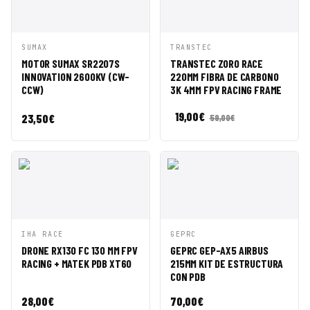
VISTA
AÑADIR A
VISTA
AÑADIR A
SUMAX
TRANSTEC
RÁPIDA
CESTA
RÁPIDA
CESTA
MOTOR SUMAX SR2207S
TRANSTEC ZORO RACE
INNOVATION 2600KV (CW-
220MM FIBRA DE CARBONO
CCW)
3K 4MM FPV RACING FRAME
19,00
€
23,50
€
59,00
€
VISTA
AÑADIR A
VISTA
AÑADIR A
IHA RACE
GEPRC
RÁPIDA
CESTA
RÁPIDA
CESTA
DRONE RX130 FC 130 MM FPV
GEPRC GEP-AX5 AIRBUS
RACING + MATEK PDB XT60
215MM KIT DE ESTRUCTURA
CON PDB
28,00
€
70,00
€