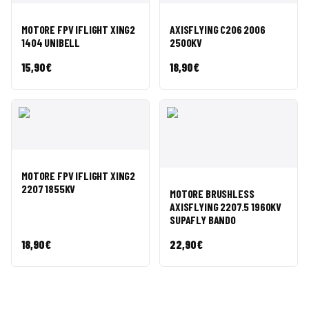
AGGIUNGI AL
AGGIUNGI AL
ANTEPRIMA
ANTEPRIMA
MOTORE FPV IFLIGHT XING2
AXISFLYING C206 2006
CARRELLO
CARRELLO
1404 UNIBELL
2500KV
15,90
€
18,90
€
AGGIUNGI AL
ANTEPRIMA
MOTORE FPV IFLIGHT XING2
CARRELLO
AGGIUNGI AL
2207 1855KV
ANTEPRIMA
MOTORE BRUSHLESS
CARRELLO
AXISFLYING 2207.5 1960KV
SUPAFLY BANDO
18,90
€
22,90
€