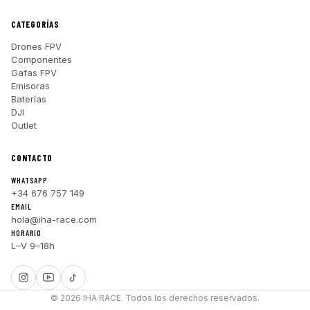
CATEGORÍAS
Drones FPV
Componentes
Gafas FPV
Emisoras
Baterías
DJI
Outlet
CONTACTO
WHATSAPP
+34 676 757 149
EMAIL
hola@iha-race.com
HORARIO
L–V 9–18h
© 2026 IHA RACE. Todos los derechos reservados.