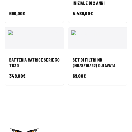
INIZIALE DI 2 ANNI
690,00
€
5.489,00
€
VISTA
AÑADIR A
VISTA
AÑADIR A
BATTERIA MATRICE SERIE 30
SET DI FILTRI ND
RÁPIDA
CESTA
RÁPIDA
CESTA
TB30
(ND/8/16/32) DJI AVATA
349,00
€
69,00
€