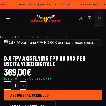
SULA
GRATIS
A PARTIR DE 100 €
DISTRIBUIDO
◇
◇
INICIO
·
DJI
·
DJI FPV AXISFLYING FPV HD BOX…
DJI FPV AXISFLYING FPV HD BOX PER
USCITA VIDEO DIGITALE
369,00
€
EN STOCK · ENVÍO INMEDIATO
AGGIUNGI AL CARRELLO
VER FICHA COMPLETA →