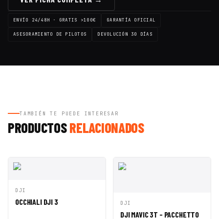
ENVÍO 24/48H · GRATIS >100€
GARANTÍA OFICIAL
ASESORAMIENTO DE PILOTOS
DEVOLUCIÓN 30 DÍAS
TAMBIÉN TE PUEDE INTERESAR
PRODUCTOS
RELACIONADOS
VISTA
AÑADIR A
DJI
RÁPIDA
CESTA
OCCHIALI DJI 3
VISTA
AÑADIR A
DJI
RÁPIDA
CESTA
DJI MAVIC 3T - PACCHETTO