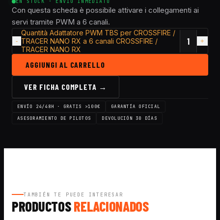
EN STOCK · ENVÍO INMEDIATO
Con questa scheda è possibile attivare i collegamenti ai
servi tramite PWM a 6 canali.
Quantità Adattatore PWM TBS per CROSSFIRE /
TRACER NANO RX a 6 canali CROSSFIRE /
TRACER NANO RX
AGGIUNGI AL CARRELLO
VER FICHA COMPLETA →
ENVÍO 24/48H · GRATIS >100€
GARANTÍA OFICIAL
ASESORAMIENTO DE PILOTOS
DEVOLUCIÓN 30 DÍAS
TAMBIÉN TE PUEDE INTERESAR
PRODUCTOS
RELACIONADOS