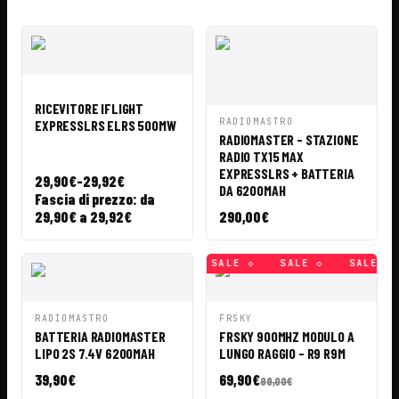
VISTA
AÑADIR A
RÁPIDA
CESTA
RICEVITORE IFLIGHT
VISTA
AÑADIR A
RADIOMASTRO
EXPRESSLRS ELRS 500MW
RÁPIDA
CESTA
RADIOMASTER - STAZIONE
RADIO TX15 MAX
EXPRESSLRS + BATTERIA
29,90
€
-
29,92
€
DA 6200MAH
Fascia di prezzo: da
29,90€ a 29,92€
290,00
€
SALE ◇
SALE ◇
SALE ◇
SALE ◇
SALE ◇
SALE ◇
VISTA
AÑADIR A
VISTA
AÑADIR A
RADIOMASTRO
FRSKY
RÁPIDA
CESTA
RÁPIDA
CESTA
BATTERIA RADIOMASTER
FRSKY 900MHZ MODULO A
LIPO 2S 7.4V 6200MAH
LUNGO RAGGIO - R9 R9M
39,90
€
69,90
€
99,00
€