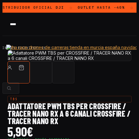
ISTRIBUIDOR OFICIAL
DJI
OUTLET
HASTA -40%
◇
◇
INICIO
·
RICEVITORI RX
·
ADATTATORE PWM TBS PER CROSSFIRE /…
TBS
ADATTATORE PWM TBS PER CROSSFIRE /
TRACER NANO RX A 6 CANALI CROSSFIRE /
TRACER NANO RX
5,90
€