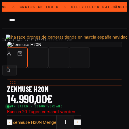
AND
GRATIS
AB 100 €
OFFIZIELLER
DJI
-HÄNDLE
◇
◇
INICIO
·
DJI UNTERNEHMEN
·
ZENMUSE H20N
DJI
ZENMUSE H20N
14.990,00
€
AUF LAGER · SOFORTVERSAND
Kann in 20 Tagen versandt werden
Zenmuse H20N Menge