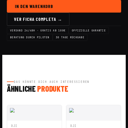
IN DEN WARENKORB
VER FICHA COMPLETA →
VERSAND 24/48H · GRATIS AB 100€
OFFIZIELLE GARANTIE
BERATUNG DURCH PILOTEN
30 TAGE RÜCKGABE
DAS KÖNNTE DICH AUCH INTERESSIEREN
ÄHNLICHE
PRODUKTE
IN DEN
IN DEN
DJI
DJI
SCHNELLANSICHT
SCHNELLANSICHT