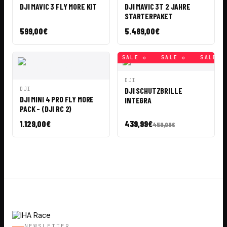
WARENKORB
WARENKORB
DJI MAVIC 3 FLY MORE KIT
DJI MAVIC 3T 2 JAHRE
STARTERPAKET
599,00
€
5.489,00
€
SALE ◇
SALE ◇
SALE ◇
SALE ◇
SALE ◇
SALE ◇
IN DEN
DJI
SCHNELLANSICHT
WARENKORB
IN DEN
DJI
DJI SCHUTZBRILLE
SCHNELLANSICHT
WARENKORB
DJI MINI 4 PRO FLY MORE
INTEGRA
PACK - (DJI RC 2)
1.129,00
€
439,99
€
459,00
€
NEWSLETTER