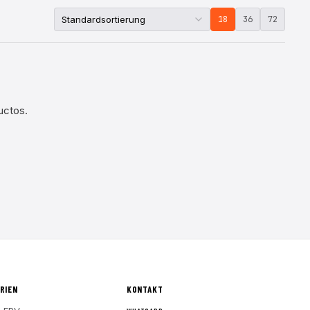
18
36
72
uctos.
RIEN
KONTAKT