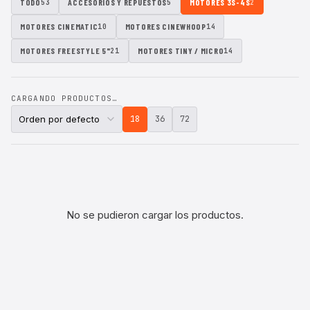
TODO
ACCESORIOS Y REPUESTOS
MOTORES 3S-4S
53
5
2
MOTORES CINEMATIC
MOTORES CINEWHOOP
10
14
MOTORES FREESTYLE 5"
MOTORES TINY / MICRO
21
14
CARGANDO PRODUCTOS…
18
36
72
No se pudieron cargar los productos.