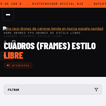
R DE 100 €
DISTRIBUIDOR OFICIAL
DJI
OUTLET
◇
◇
HOME
›
DRONES FPV
›
DRONES DE ESTILO LIBRE
›
CUADROS (FRAMES) ESTILO LIBRE
CUADROS (FRAMES) ESTILO
LIBRE
0 productos
FILTRAR