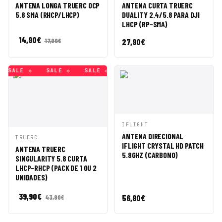
RÁPIDA
CESTA
RÁPIDA
CESTA
ANTENA LONGA TRUERC OCP
ANTENA CURTA TRUERC
5.8 SMA (RHCP/LHCP)
DUALITY 2.4/5.8 PARA DJI
LHCP (RP-SMA)
14,90
€
27,90
€
17,00
€
SALE ◇
SALE ◇
SALE ◇
SALE ◇
SALE ◇
SALE ◇
VISTA
AÑADIR A
IFLIGHT
RÁPIDA
CESTA
ANTENA DIRECIONAL
VISTA
AÑADIR A
TRUERC
IFLIGHT CRYSTAL HD PATCH
RÁPIDA
CESTA
ANTENA TRUERC
5.8GHZ (CARBONO)
SINGULARITY 5.8 CURTA
LHCP-RHCP (PACK DE 1 OU 2
UNIDADES)
39,90
€
56,90
€
43,90
€