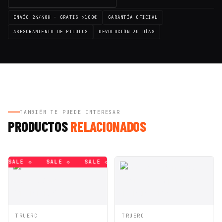
ENVÍO 24/48H · GRATIS >100€
GARANTÍA OFICIAL
ASESORAMIENTO DE PILOTOS
DEVOLUCIÓN 30 DÍAS
TAMBIÉN TE PUEDE INTERESAR
PRODUCTOS
RELACIONADOS
SALE ◇
SALE ◇
SALE ◇
SALE ◇
SALE ◇
SALE ◇
VISTA
AÑADIR A
VISTA
AÑADIR A
TRUERC
TRUERC