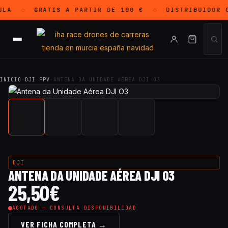
LA
GRATIS
A PARTIR DE 100 €
DISTRIBUIDOR 
◇
◇
INICIO
·
DJI FPV
·
ANTENA DA UNIDADE AÉREA DJI O3
DJI
ANTENA DA UNIDADE AÉREA DJI O3
25,50
€
AGOTADO — CONSULTA DISPONIBILIDAD
VER FICHA COMPLETA →