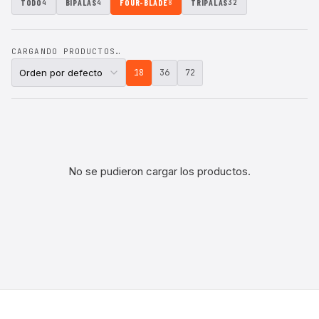
TODO
BIPALAS
FOUR-BLADE
TRIPALAS
4
4
8
32
CARGANDO PRODUCTOS…
18
36
72
No se pudieron cargar los productos.