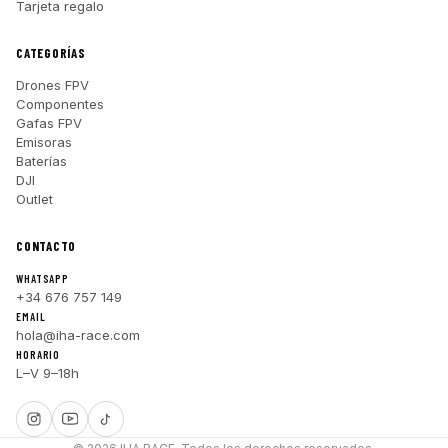
Tarjeta regalo
CATEGORÍAS
Drones FPV
Componentes
Gafas FPV
Emisoras
Baterías
DJI
Outlet
CONTACTO
WHATSAPP
+34 676 757 149
EMAIL
hola@iha-race.com
HORARIO
L–V 9–18h