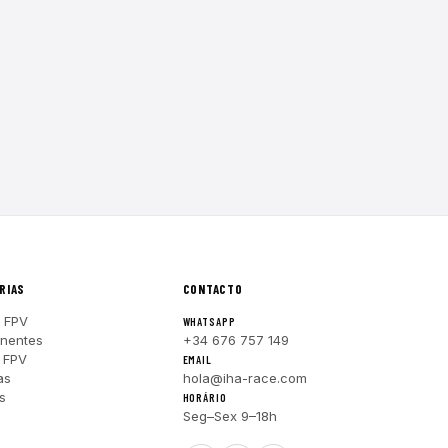
RIAS
CONTACTO
 FPV
WHATSAPP
nentes
+34 676 757 149
 FPV
EMAIL
as
hola@iha-race.com
s
HORÁRIO
Seg–Sex 9–18h