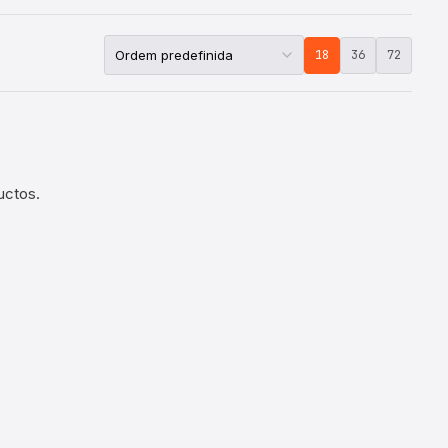
18
36
72
uctos.