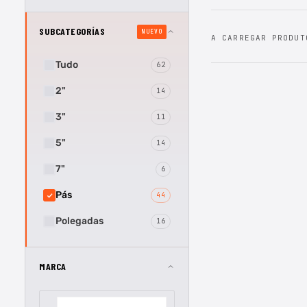
SUBCATEGORÍAS
NUEVO
A CARREGAR PRODUT
Tudo
62
2"
14
3"
11
5"
14
7"
6
Pás
44
Polegadas
16
MARCA