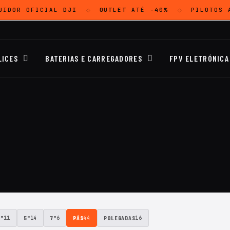
UIDOR OFICIAL
DJI
OUTLET
ATÉ -40%
PILOTOS A
◇
◇
LICES
BATERIAS E CARREGADORES
FPV ELETRÓNICA
3"
5"
7"
PÁS
POLEGADAS
11
14
6
44
16