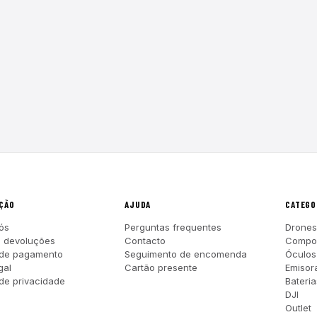
ÇÃO
AJUDA
CATEGO
ós
Perguntas frequentes
Drones
e devoluções
Contacto
Compo
 de pagamento
Seguimento de encomenda
Óculos
gal
Cartão presente
Emisor
 de privacidade
Bateria
DJI
Outlet