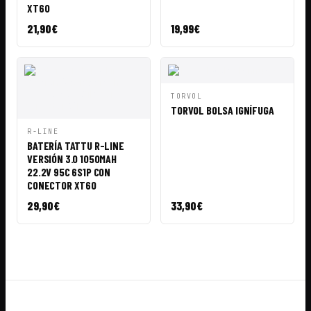
XT60
21,90
€
19,99
€
VISTA
AÑADIR A
TORVOL
RÁPIDA
CESTA
TORVOL BOLSA IGNÍFUGA
VISTA
AÑADIR A
R-LINE
RÁPIDA
CESTA
BATERÍA TATTU R-LINE
VERSIÓN 3.0 1050MAH
22.2V 95C 6S1P CON
CONECTOR XT60
29,90
€
33,90
€