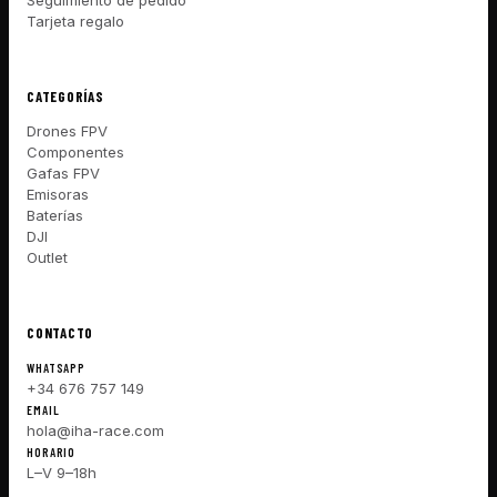
Seguimiento de pedido
Tarjeta regalo
CATEGORÍAS
Drones FPV
Componentes
Gafas FPV
Emisoras
Baterías
DJI
Outlet
CONTACTO
WHATSAPP
+34 676 757 149
EMAIL
hola@iha-race.com
HORARIO
L–V 9–18h