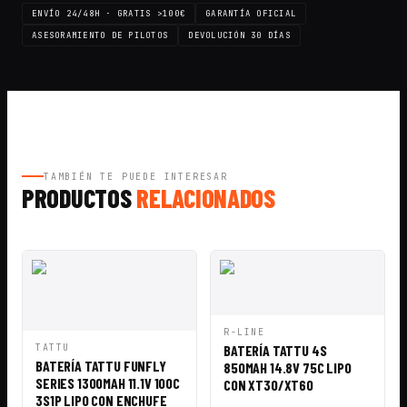
ENVÍO 24/48H · GRATIS >100€
GARANTÍA OFICIAL
ASESORAMIENTO DE PILOTOS
DEVOLUCIÓN 30 DÍAS
TAMBIÉN TE PUEDE INTERESAR
PRODUCTOS
RELACIONADOS
VISTA
AÑADIR A
R-LINE
RÁPIDA
CESTA
VISTA
AÑADIR A
TATTU
BATERÍA TATTU 4S
RÁPIDA
CESTA
BATERÍA TATTU FUNFLY
850MAH 14.8V 75C LIPO
SERIES 1300MAH 11.1V 100C
CON XT30/XT60
3S1P LIPO CON ENCHUFE