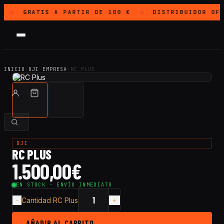
GRATIS
A PARTIR DE 100 €
DISTRIBUIDOR OF
◇
◇
INICIO
·
DJI EMPRESA
·
RC PLUS
DJI
RC PLUS
1.500,00
€
EN STOCK · ENVÍO INMEDIATO
Cantidad RC Plus
AÑADIR AL CARRITO