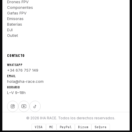
Drones FPV
Componentes
Gafas FPV
Emisoras
Baterías
DJI
Outlet
CONTACTO
WHATSAPP
+34 676 757 149
EMAIL
hola@iha-race.com
HORARIO
L–V 9–18h
© 2026 IHA RACE. Todos los derechos reservados.
VISA
MC
PayPal
Bizum
SeQura