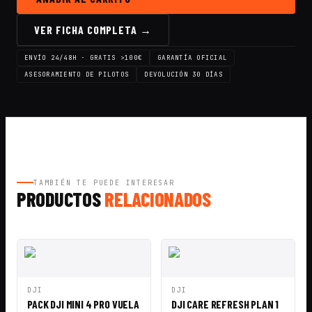
VER FICHA COMPLETA →
ENVÍO 24/48H · GRATIS >100€
GARANTÍA OFICIAL
ASESORAMIENTO DE PILOTOS
DEVOLUCIÓN 30 DÍAS
TAMBIÉN TE PUEDE INTERESAR
PRODUCTOS
RELACIONADOS
VISTA
AÑADIR A
VISTA
AÑADIR A
DJI
DJI
RÁPIDA
CESTA
RÁPIDA
CESTA
PACK DJI MINI 4 PRO VUELA
DJI CARE REFRESH PLAN 1