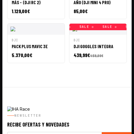
MÁS - (DJI RC 2)
AÑO (DJI MINI 4 PRO)
1.129,00
€
85,00
€
SALE ◇
SALE ◇
SALE ◇
SALE ◇
SALE ◇
SALE
VISTA
AÑADIR A
VISTA
AÑADIR A
DJI
DJI
RÁPIDA
CESTA
RÁPIDA
CESTA
PACK PLUS MAVIC 3E
DJI GOGGLES INTEGRA
5.370,00
€
439,99
€
459,00
€
NEWSLETTER
RECIBE OFERTAS Y NOVEDADES