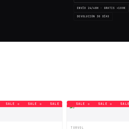
ENVÍO 24/48H · GRATIS >100€
DEVOLUCIÓN 30 DÍAS
SALE ◇
SALE ◇
SALE ◇
SALE ◇
SALE ◇
SALE ◇
SALE ◇
SALE ◇
SALE ◇
SALE ◇
SALE ◇
SALE 
ÁPIDA
AÑADIR A CESTA
VISTA RÁPIDA
AÑADI
TORVOL