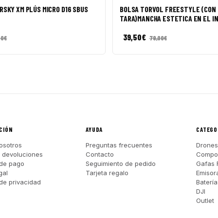
RSKY XM PLÚS MICRO D16 SBUS
BOLSA TORVOL FREESTYLE (CON
TARA)MANCHA ESTETICA EN EL I
39,50
€
90
€
79,00
€
CIÓN
AYUDA
CATEGO
osotros
Preguntas frecuentes
Drones
y devoluciones
Contacto
Compo
de pago
Seguimiento de pedido
Gafas 
gal
Tarjeta regalo
Emisor
 de privacidad
Batería
DJI
Outlet