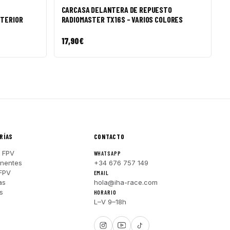
CARCASA DELANTERA DE REPUESTO
NTERIOR
RADIOMASTER TX16S - VARIOS COLORES
17,90
€
RÍAS
CONTACTO
 FPV
WHATSAPP
nentes
+34 676 757 149
FPV
EMAIL
as
hola@iha-race.com
s
HORARIO
L–V 9–18h