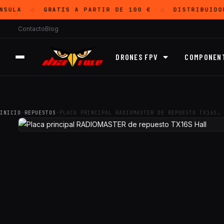
SULA
GRATIS
A PARTIR DE 100 €
DISTRIBUIDO
◇
◇
Contacto
Blog
DRONES FPV
COMPONEN
INICIO
·
REPUESTOS
·
PLACA PRINCIPAL RADIOMASTER DE REPUESTO TX16S…