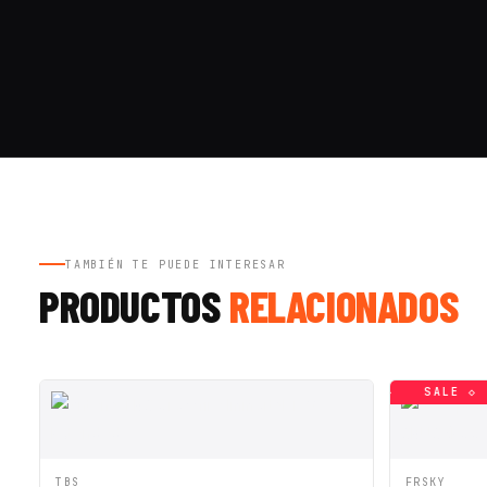
TAMBIÉN TE PUEDE INTERESAR
PRODUCTOS
RELACIONADOS
SALE ◇
SALE ◇
SALE ◇
SALE ◇
SALE ◇
SALE ◇
VISTA RÁPIDA
AÑADIR A CESTA
VISTA R
TBS
FRSKY