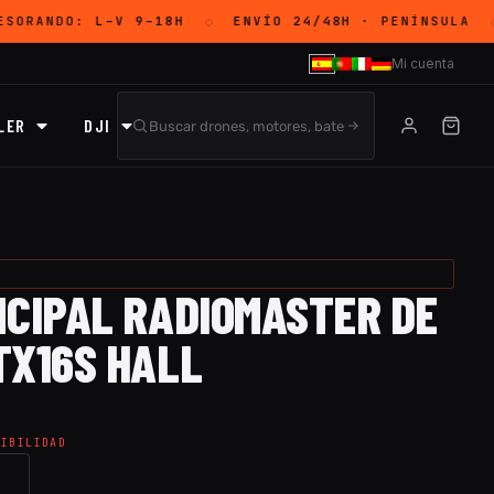
ESORANDO:
L–V 9–18H
ENVÍO 24/48H
· PENÍNSULA
◇
◇
Mi cuenta
LER
DJI
NCIPAL RADIOMASTER DE
TX16S HALL
NIBILIDAD
→