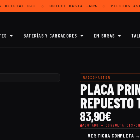
R OFICIAL
DJI
OUTLET
HASTA -40%
PILOTOS AS
◇
◇
TES
BATERÍAS Y CARGADORES
EMISORAS
TAL
RADIOMASTER
PLACA PRI
REPUESTO 
83,90
€
AGOTADO — CONSULTA DISPO
VER FICHA COMPLETA 