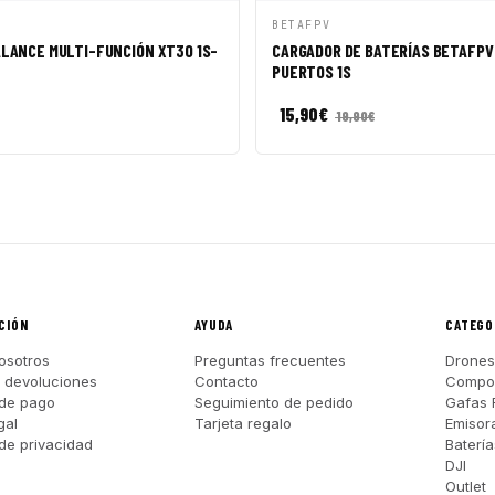
ÁPIDA
AÑADIR A CESTA
VISTA RÁPIDA
AÑADI
BETAFPV
ALANCE MULTI-FUNCIÓN XT30 1S-
CARGADOR DE BATERÍAS BETAFPV 
PUERTOS 1S
15,90
€
19,90
€
CIÓN
AYUDA
CATEGO
osotros
Preguntas frecuentes
Drones
y devoluciones
Contacto
Compo
de pago
Seguimiento de pedido
Gafas 
gal
Tarjeta regalo
Emisor
 de privacidad
Batería
DJI
Outlet