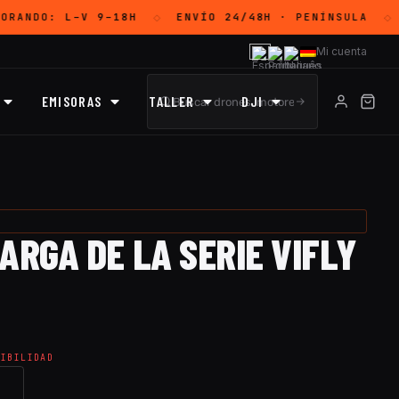
ORANDO:
L–V 9–18H
ENVÍO 24/48H
· PENÍNSULA
◇
◇
Mi cuenta
EMISORAS
TALLER
DJI
ARGA DE LA SERIE VIFLY
NIBILIDAD
→