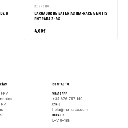
R A CESTA
VISTA RÁPIDA
AÑADIR A CESTA
KINKONG
DE 6
CARGADOR DE BATERÍAS IHA-RACE 5 EN 1 1S
ENTRADA 2-4S
4,00
€
RÍAS
CONTACTO
 FPV
WHATSAPP
nentes
+34 676 757 149
FPV
EMAIL
as
hola@iha-race.com
s
HORARIO
L–V 9–18h