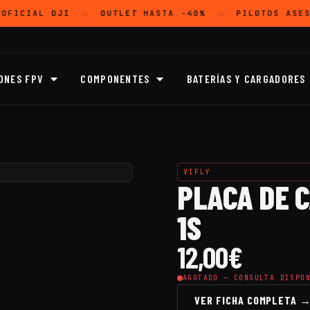
OFICIAL
DJI
OUTLET
HASTA -40%
PILOTOS ASES
◇
◇
ONES FPV
COMPONENTES
BATERÍAS Y CARGADORES
VIFLY
PLACA DE C
1S
12,00
€
AGOTADO — CONSULTA DISPO
VER FICHA COMPLETA 