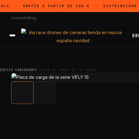
LA
GRATIS
A PARTIR DE 100 €
DISTRIBUIDOR 
◇
◇
Contacto
Blog
DR
INICIO
·
CARGADORES
·
PLACA DE CARGA DE LA SERIE…