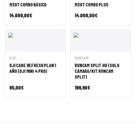
RÁPIDA
CESTA
RÁPIDA
CESTA
M30T COMBO BÁSICO
M30T COMBO PLUS
14.000,00
€
14.000,00
€
VISTA
AÑADIR A
VISTA
AÑADIR A
DJI
RUNCAM
RÁPIDA
CESTA
RÁPIDA
CESTA
DJI CARE REFRESH PLAN 1
RUNCAM SPLIT HD (SOLO
AÑO (DJI MINI 4 PRO)
CÁMARA/KIT RUNCAM
SPLIT)
85,00
€
199,90
€