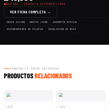
AGOTADO — CONSULTA DISPONIBILIDAD
VER FICHA COMPLETA →
ENVÍO 24/48H · GRATIS >100€
GARANTÍA OFICIAL
ASESORAMIENTO DE PILOTOS
DEVOLUCIÓN 30 DÍAS
TAMBIÉN TE PUEDE INTERESAR
PRODUCTOS
RELACIONADOS
VISTA
AÑADIR A
VISTA
AÑADIR A
DJI
DJI