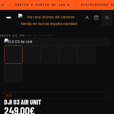
LA
GRATIS
A PARTIR DE 100 €
DISTRIBUIDOR O
◇
◇
INICIO
·
DJI FPV
·
DJI O3 AIR UNIT
DJI
DJI O3 AIR UNIT
249,00
€