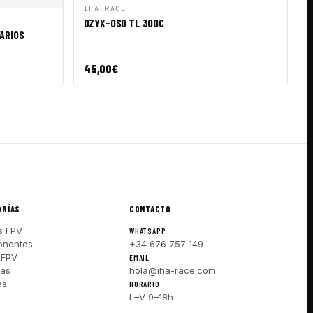
VISTA RÁPIDA
AÑADIR A CESTA
IHA RACE
R A CESTA
OZYX-OSD TL 300C
ARIOS
45,00
€
ORÍAS
CONTACTO
s FPV
WHATSAPP
nentes
+34 676 757 149
 FPV
EMAIL
ras
hola@iha-race.com
as
HORARIO
L–V 9–18h