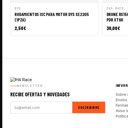
VISTA RÁPIDA
AÑADIR A CESTA
VISTA R
DYS
IHA RACE
RODAMIENTOS ISC PARA MOTOR DYS SE2205
DRONE RX150
(1PZA)
PDB XT60
2,50
€
30,00
€
INFORM
NEWSLETTER
RECIBE OFERTAS Y NOVEDADES
Sobre 
Envíos
Forma
SUSCRIBIRME
Aviso l
Polític