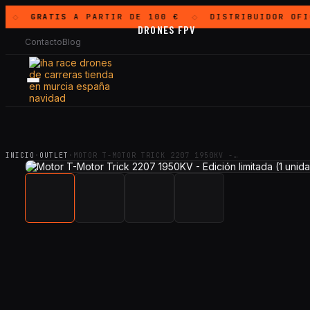
GRATIS
A PARTIR DE 100 €
DISTRIBUIDOR OFI
◇
◇
DRONES FPV
Contacto
Blog
INICIO
·
OUTLET
·
MOTOR T-MOTOR TRICK 2207 1950KV -…