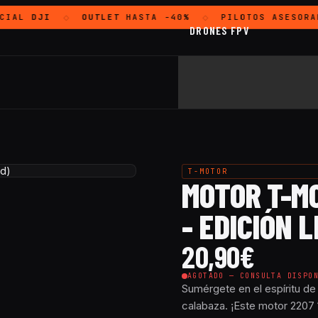
CIAL
DJI
OUTLET
HASTA -40%
PILOTOS ASESORA
◇
◇
DRONES FPV
T-MOTOR
MOTOR T-M
- EDICIÓN 
20,90
€
AGOTADO — CONSULTA DISPO
Sumérgete en el espíritu de
calabaza. ¡Este motor 220