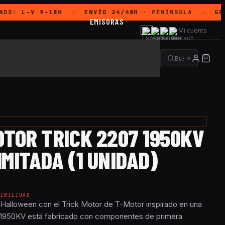
NDO:
L–V 9–18H
ENVÍO 24/48H
· PENÍNSULA
GRA
◇
◇
EMISORAS
Mi cuenta
OTOR TRICK 2207 1950KV
LIMITADA (1 UNIDAD)
NIBILIDAD
 Halloween con el Trick Motor de T-Motor inspirado en una
7 1950KV está fabricado con componentes de primera