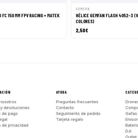
ÁPIDA
AÑADIR A CESTA
VISTA RÁPIDA
AÑADI
GEMFAN
 FC 150 MM FPV RACING + MATEK
HÉLICE GEMFAN FLASH 4052-3 (V
COLORES)
2,50
€
ACIÓN
AYUDA
CATEG
nosotros
Preguntas frecuentes
Drone
 y devoluciones
Contacto
Compo
s de pago
Seguimiento de pedido
Gafas
egal
Tarjeta regalo
Emiso
a de privacidad
Baterí
DJI
Outlet