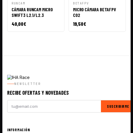
VISTA
AÑADIR A
VISTA
AÑADIR A
RUNCAM
BETAFPV
RÁPIDA
CESTA
RÁPIDA
CESTA
CÁMARA RUNCAM MICRO
MICRO CÁMARA BETAFPV
SWIFT3 L2.1/L2.3
C02
40,00
€
19,50
€
NEWSLETTER
RECIBE OFERTAS Y NOVEDADES
SUSCRIBIRME
INFORMACIÓN