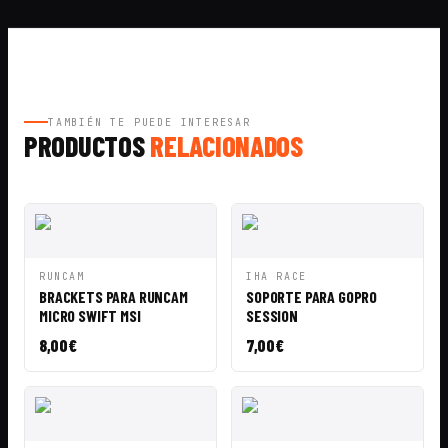
TAMBIÉN TE PUEDE INTERESAR
PRODUCTOS
RELACIONADOS
VISTA
AÑADIR A
VISTA
AÑADIR A
RUNCAM
IHA RACE
RÁPIDA
CESTA
RÁPIDA
CESTA
BRACKETS PARA RUNCAM
SOPORTE PARA GOPRO
MICRO SWIFT MSI
SESSION
8,00
€
7,00
€