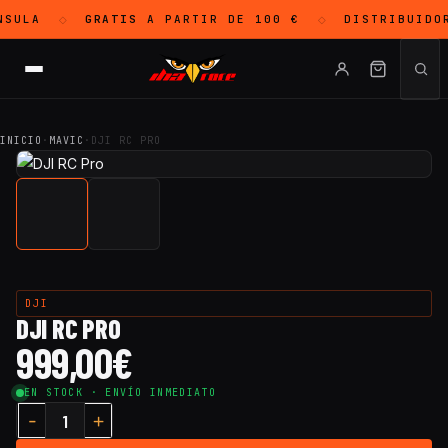
SULA
GRATIS
A PARTIR DE 100 €
DISTRIBUIDO
◇
◇
INICIO
·
MAVIC
·
DJI RC PRO
DJI
DJI RC PRO
999,00
€
EN STOCK · ENVÍO INMEDIATO