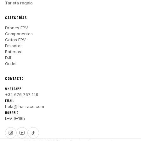
Tarjeta regalo
CATEGORÍAS
Drones FPV
Componentes
Gafas FPV
Emisoras
Baterías
DJI
Outlet
CONTACTO
WHATSAPP
+34 676 757 149
EMAIL
hola@iha-race.com
HORARIO
L–V 9–18h