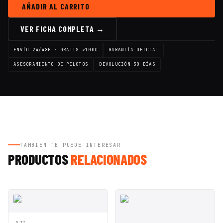
AÑADIR AL CARRITO
VER FICHA COMPLETA →
ENVÍO 24/48H · GRATIS >100€
GARANTÍA OFICIAL
ASESORAMIENTO DE PILOTOS
DEVOLUCIÓN 30 DÍAS
TAMBIÉN TE PUEDE INTERESAR
PRODUCTOS
RELACIONADOS
VISTA
AÑADIR A