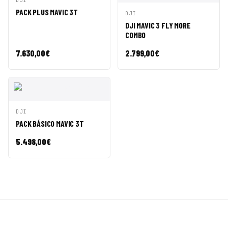
DJI
RÁPIDA
CESTA
PACK PLUS MAVIC 3T
VISTA
AÑADIR A
DJI
RÁPIDA
CESTA
DJI MAVIC 3 FLY MORE
COMBO
7.630,00
€
2.799,00
€
VISTA
AÑADIR A
DJI
RÁPIDA
CESTA
PACK BÁSICO MAVIC 3T
5.498,00
€