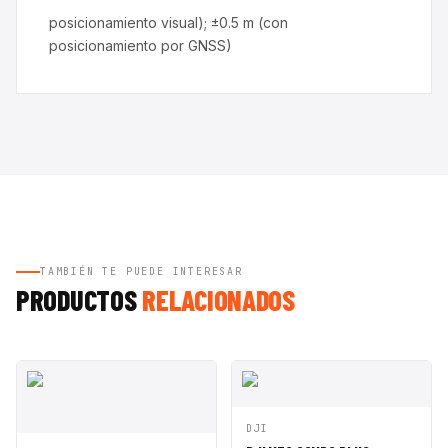
posicionamiento visual); ±0.5 m (con
posicionamiento por GNSS)
TAMBIÉN TE PUEDE INTERESAR
PRODUCTOS
RELACIONADOS
VISTA
AÑADIR A
DJI
RÁPIDA
CESTA