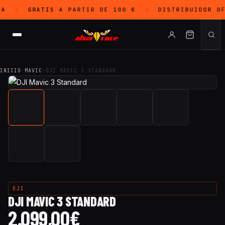
A
GRATIS
A PARTIR DE 100 €
DISTRIBUIDOR O
◇
◇
INICIO
·
MAVIC
·
DJI MAVIC 3 STANDARD
DJI
DJI MAVIC 3 STANDARD
2.099,00
€