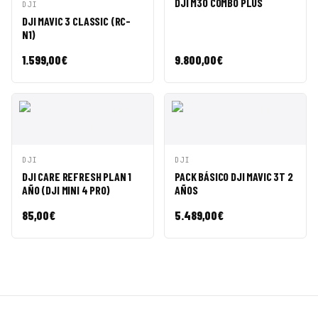
DJI M30 COMBO PLUS
VISTA
AÑADIR A
DJI
RÁPIDA
CESTA
DJI MAVIC 3 CLASSIC (RC-
N1)
1.599,00
€
9.800,00
€
VISTA
AÑADIR A
VISTA
AÑADIR A
DJI
DJI
RÁPIDA
CESTA
RÁPIDA
CESTA
DJI CARE REFRESH PLAN 1
PACK BÁSICO DJI MAVIC 3T 2
AÑO (DJI MINI 4 PRO)
AÑOS
85,00
€
5.489,00
€