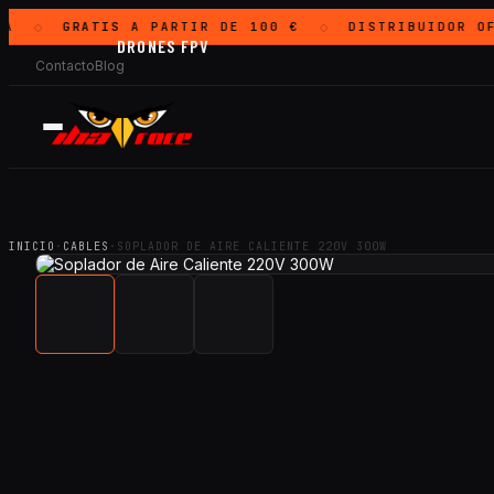
A
GRATIS
A PARTIR DE 100 €
DISTRIBUIDOR OF
◇
◇
DRONES FPV
Contacto
Blog
INICIO
·
CABLES
·
SOPLADOR DE AIRE CALIENTE 220V 300W