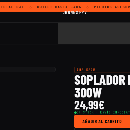
ICIAL
DJI
OUTLET
HASTA -40%
PILOTOS ASESOR
◇
◇
DRONES FPV
IHA RACE
SOPLADOR 
300W
24,99
€
EN STOCK · ENVÍO INMEDIA
AÑADIR AL CARRITO