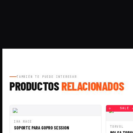
TAMBIÉN TE PUEDE INTERESAR
PRODUCTOS
RELACIONADOS
SALE ◇
SALE ◇
SALE ◇
SALE ◇
SALE ◇
SALE ◇
VISTA RÁPIDA
AÑADIR A CESTA
IHA RACE
VISTA RÁ
SOPORTE PARA GOPRO SESSION
TORVOL
BOLSA TORV