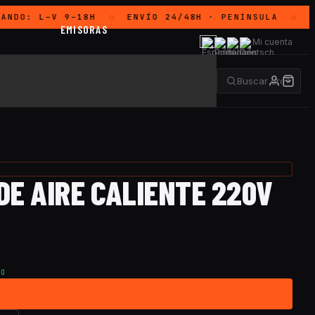
ANDO:
L–V 9–18H
ENVÍO 24/48H
· PENÍNSULA
GR
◇
◇
EMISORAS
Mi cuenta
DE AIRE CALIENTE 220V
TO