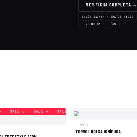
VER FICHA COMPLETA 
ENVÍO 24/48H · GRATIS >100€
DEVOLUCIÓN 30 DÍAS
SALE ◇
SALE ◇
SALE ◇
SALE ◇
SALE ◇
SALE 
VISTA RÁPIDA
AÑAD
TORVOL
PIDA
AÑADIR A CESTA
TORVOL BOLSA IGNÍFUGA
OL FREESTYLE (CON