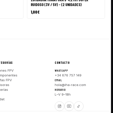
RUIDOSO (3V / 5V) - (2 UNIDADES)
1,00
€
TEGORÍAS
CONTACTO
ones FPV
WHATSAPP
mponentes
+34 676 757 149
fas FPV
EMAIL
isoras
hola@iha-race.com
terías
HORARIO
I
L–V 9–18h
let