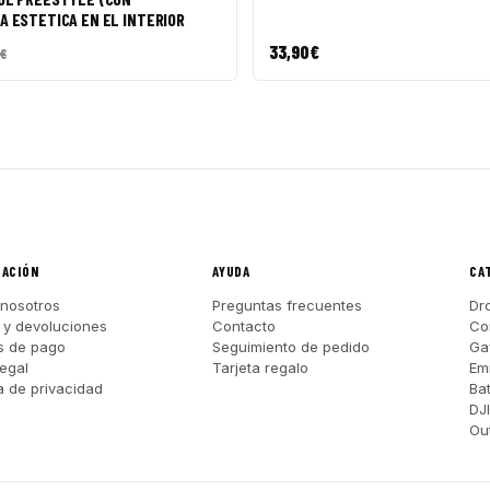
 ESTETICA EN EL INTERIOR
33,90
€
€
MACIÓN
AYUDA
CA
nosotros
Preguntas frecuentes
Dr
 y devoluciones
Contacto
Co
s de pago
Seguimiento de pedido
Ga
legal
Tarjeta regalo
Em
ca de privacidad
Ba
DJ
Out