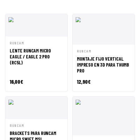
VISTA
AÑADIR A
RUNCAM
RÁPIDA
CESTA
LENTE RUNCAM MICRO
VISTA
AÑADIR A
RUNCAM
EAGLE / EAGLE 2 PRO
RÁPIDA
CESTA
MONTAJE FIJO VERTICAL
(RC5L)
IMPRESO EN 3D PARA THUMB
PRO
16,00
€
12,90
€
VISTA
AÑADIR A
RUNCAM
RÁPIDA
CESTA
BRACKETS PARA RUNCAM
MICRO SWIFT MSI