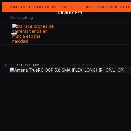
GRATIS
A PARTIR DE 100 €
DISTRIBUIDOR OFIC
◇
◇
DRONES FPV
Contacto
Blog
INICIO
·
ANTENAS FPV
·
ANTENA TRUERC OCP 5.8 SMA (FLEX-LONG)…