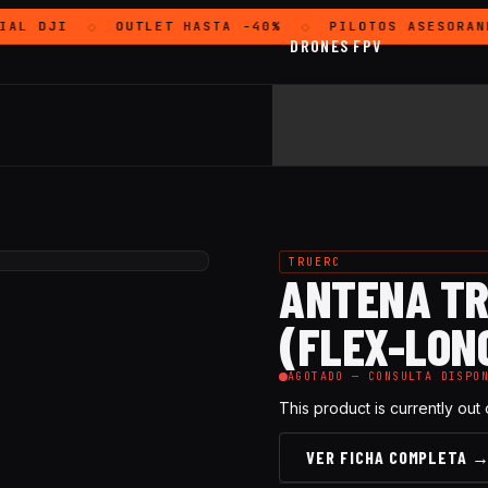
IAL
DJI
OUTLET
HASTA -40%
PILOTOS ASESORAN
◇
◇
DRONES FPV
TRUERC
ANTENA TR
(FLEX-LON
AGOTADO — CONSULTA DISPO
This product is currently out
VER FICHA COMPLETA 