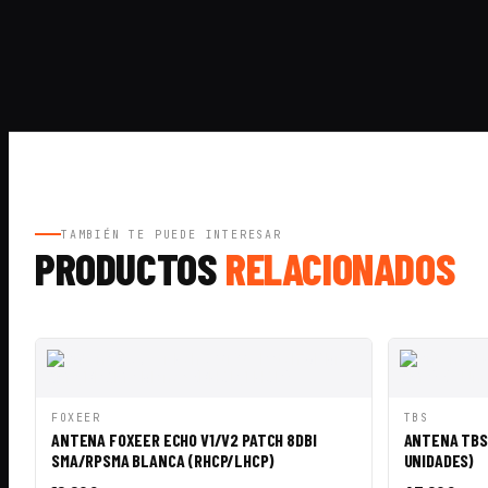
TAMBIÉN TE PUEDE INTERESAR
PRODUCTOS
RELACIONADOS
VISTA RÁPIDA
AÑADIR A CESTA
VISTA RÁ
FOXEER
TBS
ANTENA FOXEER ECHO V1/V2 PATCH 8DBI
ANTENA TBS
SMA/RPSMA BLANCA (RHCP/LHCP)
UNIDADES)