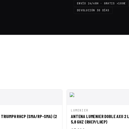
ENVÍO 24/48H · GRATIS >100€
DEVOLUCIÓN 30 DÍAS
SALE ◇
SALE ◇
SALE ◇
SALE 
PIDA
AÑADIR A CESTA
VISTA RÁPIDA
AÑAD
LUMENIER
 TRIUMPH RHCP (SMA/RP-SMA) (2
ANTENA LUMENIER DOBLE AXII 2 
5,8 GHZ (RHCP/LHCP)