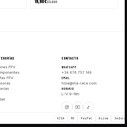
19,90
€
33,90
€
TEGORÍAS
CONTACTO
ones FPV
WHATSAPP
mponentes
+34 676 757 149
fas FPV
EMAIL
isoras
hola@iha-race.com
terías
HORARIO
I
L–V 9–18h
let
VISA
MC
PayPal
Bizum
SeQura