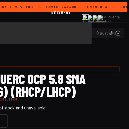
DO:
L–V 9–18H
ENVÍO 24/48H
· PENÍNSULA
GRAT
◇
◇
EMISORAS
Mi cuenta
UERC OCP 5.8 SMA
G) (RHCP/LHCP)
NIBILIDAD
 of stock and unavailable.
→