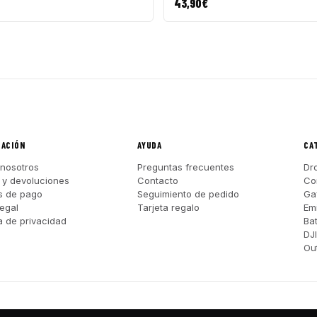
43,90
€
MACIÓN
AYUDA
CA
nosotros
Preguntas frecuentes
Dr
 y devoluciones
Contacto
Co
s de pago
Seguimiento de pedido
Ga
legal
Tarjeta regalo
Em
ca de privacidad
Ba
DJ
Out