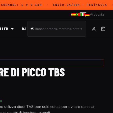
SORANDO:
L–V 9–18H
ENVÍO 24/48H
· PENÍNSULA
◇
◇
Mi cuenta
LLER
DJI
E DI PICCO TBS
TO
c utilizza diodi TVS ben selezionati per evitare danni ai
 di picchi di tensione elevati.