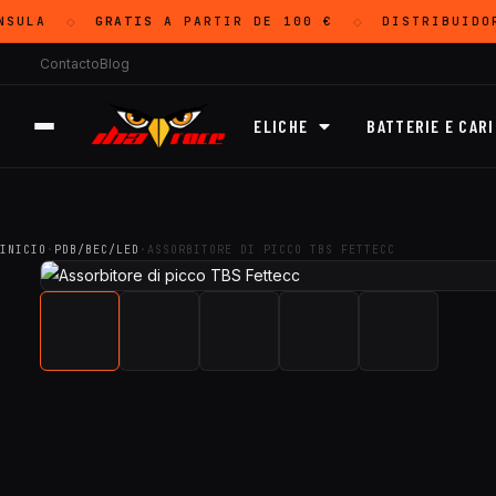
SULA
GRATIS
A PARTIR DE 100 €
DISTRIBUIDO
◇
◇
Contacto
Blog
ELICHE
BATTERIE E CAR
INICIO
·
PDB/BEC/LED
·
ASSORBITORE DI PICCO TBS FETTECC