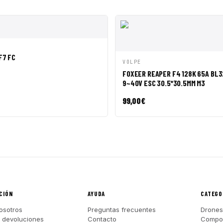
ÁPIDA
AÑADIR A CESTA
F7 FC
VISTA RÁPIDA
AÑADI
VOLPE
FOXEER REAPER F4 128K 65A BL3
9~40V ESC 30.5*30.5MM M3
99,00
€
CIÓN
AYUDA
CATEGO
osotros
Preguntas frecuentes
Drones
y devoluciones
Contacto
Compo