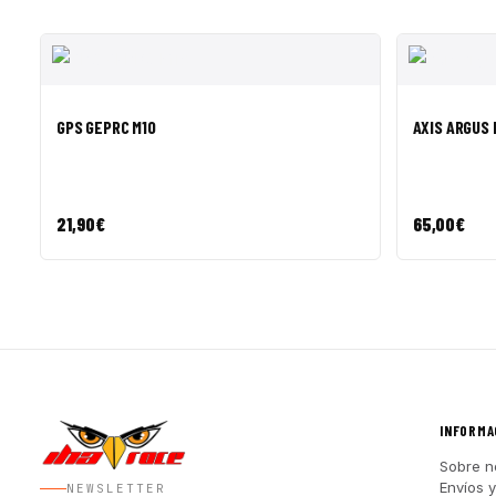
VISTA RÁPIDA
AÑADIR A CESTA
VISTA R
GPS GEPRC M10
AXIS ARGUS 
21,90
€
65,00
€
INFORMA
Sobre n
Envíos 
NEWSLETTER