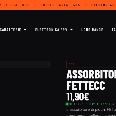
R OFICIAL
DJI
OUTLET
HASTA -40%
PILOTOS ASE
◇
◇
ICABATTERIE
ELETTRONICA FPV
LONG RANGE
TA
TBS
ASSORBITOR
FETTECC
11,90
€
EN STOCK · ENVÍO INMEDIA
L'assorbitore di picchi FETte
componenti collegati a causa