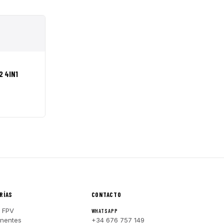
R A CESTA
2 4IN1
RÍAS
CONTACTO
 FPV
WHATSAPP
nentes
+34 676 757 149