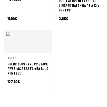
REGOLATORE DI TENSIONE
LINEARE MATEK DA 4S A 12 V
PER FPV
11,90
€
2,85
€
AGGIUNGI AL
HGLRC
ANTEPRIMA
CARRELLO
HGLRC ZEUS F745 V2 STACK
FPV 3-6S F722 FC 45A BL_S
4 IN 1 ESC
127,90
€