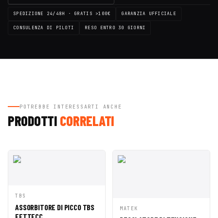
SPEDIZIONE 24/48H · GRATIS >100€
GARANZIA UFFICIALE
CONSULENZA DI PILOTI
RESO ENTRO 30 GIORNI
POTREBBE INTERESSARTI ANCHE
PRODOTTI
CORRELATI
AGGIUNGI AL
TBS
ANTEPRIMA
CARRELLO
ASSORBITORE DI PICCO TBS
AGGIUNGI AL
MATEK
ANTEPRIMA
FETTECC
CARRELLO