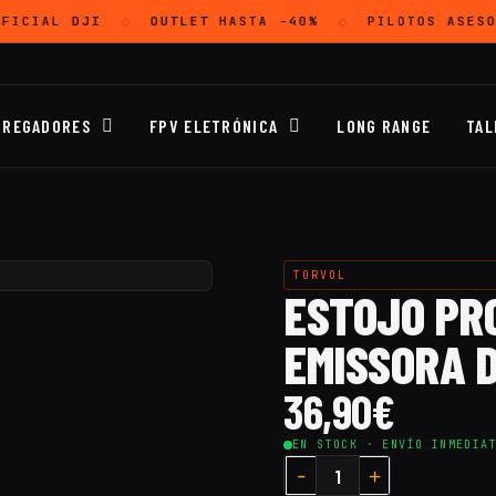
FICIAL
DJI
OUTLET
HASTA -40%
PILOTOS ASESO
◇
◇
RREGADORES
FPV ELETRÓNICA
LONG RANGE
TAL
TORVOL
ESTOJO PR
EMISSORA D
36,90
€
EN STOCK · ENVÍO INMEDIA