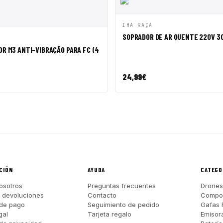
VISTA RÁPIDA
AÑADI
IHA RAÇA
SOPRADOR DE AR QUENTE 220V 3
ÁPIDA
AÑADIR A CESTA
R M3 ANTI-VIBRAÇÃO PARA FC (4
24,99
€
CIÓN
AYUDA
CATEGO
osotros
Preguntas frecuentes
Drones
y devoluciones
Contacto
Compo
de pago
Seguimiento de pedido
Gafas 
gal
Tarjeta regalo
Emisor