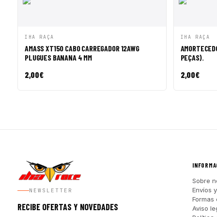
VISTA RÁPIDA
AÑADIR A CESTA
VISTA R
IHA RAÇA
IHA RAÇA
AMASS XT150 CABO CARREGADOR 12AWG
AMORTECEDO
PLUGUES BANANA 4 MM
PEÇAS).
2,00
€
2,00
€
INFORMA
Sobre n
Envíos 
NEWSLETTER
Formas 
RECIBE OFERTAS Y NOVEDADES
Aviso le