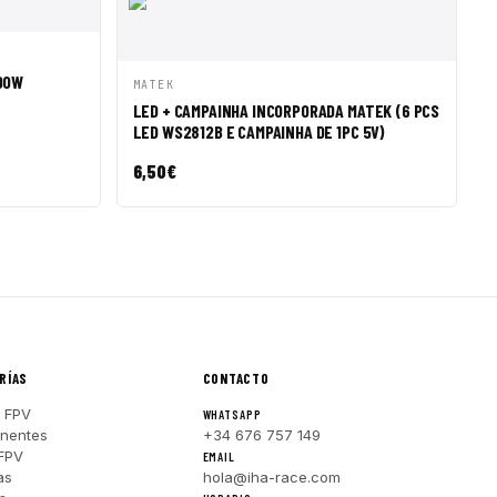
R A CESTA
00W
VISTA RÁPIDA
AÑADIR A CESTA
MATEK
LED + CAMPAINHA INCORPORADA MATEK (6 PCS
LED WS2812B E CAMPAINHA DE 1PC 5V)
6,50
€
RÍAS
CONTACTO
 FPV
WHATSAPP
nentes
+34 676 757 149
FPV
EMAIL
as
hola@iha-race.com