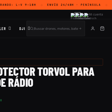
RANDO:
L–V 9–18H
ENVÍO 24/48H
· PENÍNSULA
G
◇
◇
Mi cuenta
LER
DJI
OTECTOR TORVOL PARA
E RÁDIO
TO