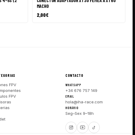
S 4-5S (2
CONECTOR ADAPTADOR XT30 FÊMEA A XT60
MACHO
2,00
€
TEGORIAS
CONTACTO
ones FPV
WHATSAPP
mponentes
+34 676 757 149
ulos FPV
EMAIL
isoras
hola@iha-race.com
terias
HORÁRIO
I
Seg–Sex 9–18h
let