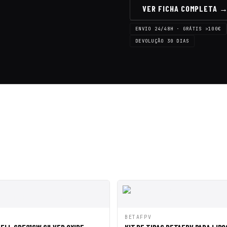
VER FICHA COMPLETA 
ENVIO 24/48H · GRÁTIS >100€
DEVOLUÇÃO 30 DIAS
ADICIONAR AO
ADICION
BETAFPV
PIDA
VISTA RÁPIDA
CARRINHO
CARRINH