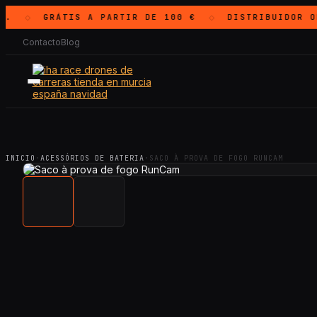
.
GRÁTIS
A PARTIR DE 100 €
DISTRIBUIDOR O
◇
◇
Contacto
Blog
INICIO
·
ACESSÓRIOS DE BATERIA
·
SACO À PROVA DE FOGO RUNCAM