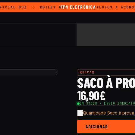
FPV ELETRÓNICA
FICIAL
DJI
OUTLET
ATÉ -40%
PILOTOS A ACONS
◇
◇
RUNCAM
SACO À PR
16,90
€
EM STOCK · ENVIO IMEDIAT
Quantidade Saco à prov
ADICIONAR