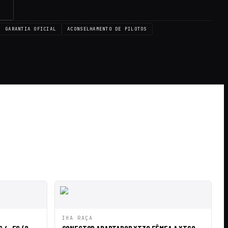
→
GARANTIA OFICIAL
ACONSELHAMENTO DE PILOTOS
AR AO
ADICIONAR AO
IHA RAÇA
VISTA RÁPIDA
O
CARRINHO