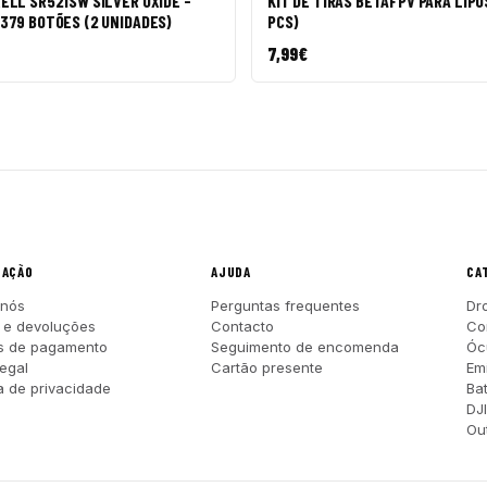
ELL SR521SW SILVER OXIDE -
KIT DE TIRAS BETAFPV PARA LIPO
379 BOTÕES (2 UNIDADES)
PCS)
7,99
€
MAÇÃO
AJUDA
CA
 nós
Perguntas frequentes
Dr
 e devoluções
Contacto
Co
s de pagamento
Seguimento de encomenda
Óc
legal
Cartão presente
Em
ca de privacidade
Ba
DJ
Out