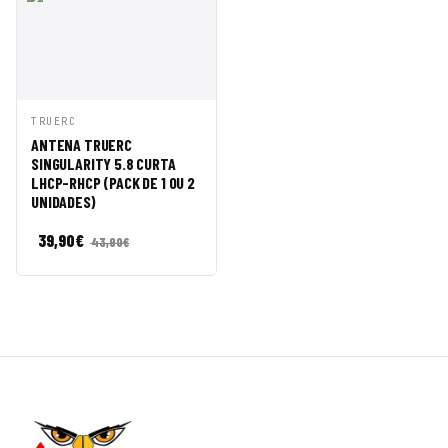
VISTA
ADICIONAR
TRUERC
RÁPIDA
AO CARRINHO
ANTENA TRUERC
SINGULARITY 5.8 CURTA
LHCP-RHCP (PACK DE 1 OU 2
UNIDADES)
39,90
€
43,90
€