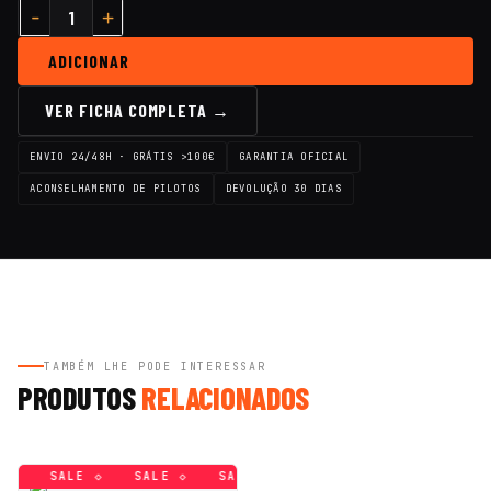
ADICIONAR
VER FICHA COMPLETA →
ENVIO 24/48H · GRÁTIS >100€
GARANTIA OFICIAL
ACONSELHAMENTO DE PILOTOS
DEVOLUÇÃO 30 DIAS
TAMBÉM LHE PODE INTERESSAR
PRODUTOS
RELACIONADOS
 ◇
SALE ◇
SALE ◇
SALE ◇
SALE ◇
SALE ◇
SA