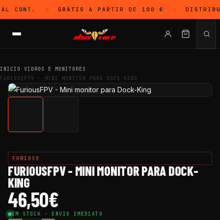
AL CONT.
GRÁTIS
A PARTIR DE 100 €
DISTRIB
◇
◇
INICIO
·
VIDROS E MONITORES
·
FURIOUSFPV - MINI MONITOR PARA DOCK-KING
FURIOSO
FURIOUSFPV - MINI MONITOR PARA DOCK-
KING
46,50
€
EM STOCK · ENVIO IMEDIATO